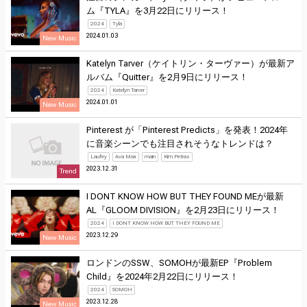
ム『TYLA』を3月22日にリリース！
2024
Tyla
2024.01.03
New Music
Katelyn Tarver（ケイトリン・ターヴァー）が最新ア
ルバム『Quitter』を2月9日にリリース！
2024
Katelyn Tarver
2024.01.01
New Music
Pinterest が「Pinterest Predicts」を発表！2024年
に音楽シーンでも注目されそうなトレンドは？
Laufey
Ava Max
main
Kim Petras
2023.12.31
Trend
I DONT KNOW HOW BUT THEY FOUND MEが最新
AL『GLOOM DIVISION』を2月23日にリリース！
2024
I DONT KNOW HOW BUT THEY FOUND ME
2023.12.29
New Music
ロンドンのSSW、SOMOHが最新EP『Problem
Child』を2024年2月22日にリリース！
2024
SOMOH
2023.12.28
New Music