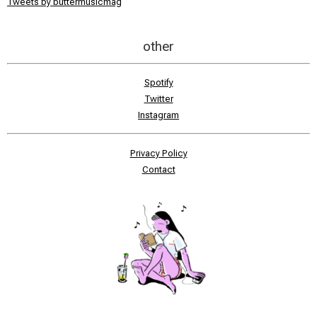
Tweets by buttermusicmag
other
Spotify
Twitter
Instagram
Privacy Policy
Contact