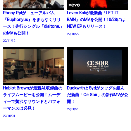
Phony Pplがニューアルバム
Leven Kaliが最新曲「LET IT
『Euphonyus』をまもなくリリ
RAIN」のMVを公開！10/28には
ース！先行シングル「dialtone.」
NEW EPもリリース！
のMVも公開！
22/10/22
22/11/12
Hablot Brownが最新AL収録曲の
DuckwrthとSydがタッグを組ん
ライブムービーを公開！ムーデ
だ新曲「Ce Soir」の新作MVが公
ィーで贅沢なサウンドとパフォ
開！
ーマンスは必見！
22/08/20
22/10/01