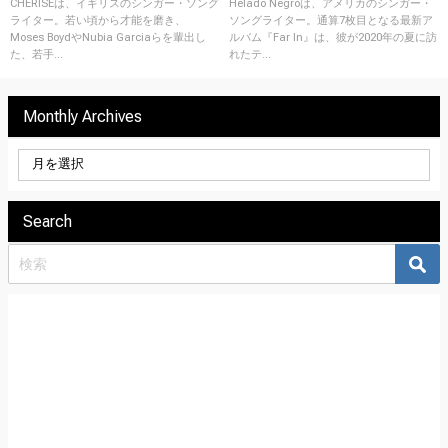
日にリリース！
22日にリリース！
CHERISEは、イギリスのシンガー・ソング
Helado Negroは、アメリカのシンガー・
ライター。若い頃から才能を磨き、
ソングライター。通算7枚目となる最新ア
Moses BoydやNubia Garciaらを輩出し
ルバム『Far In』は、彼が2020年の夏に訪
た、若手...
れたテ...
Monthly Archives
Search