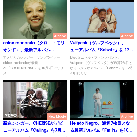
Archive
Archive
chloe moriondo（クロエ・モリ
Vulfpeck（ヴルフペック）、ニ
オンド）、最新アルバム
ューアルバム『Schvitz』を 12月
『SUCKERPUNCH』を10月7日に
30日にリリース！
アメリカのシンガー・ソングライター
LAのミニマル・ファンクバンド、
chloe moriondoが最新
Vulfpeck（ヴルフペック）が通算7作目と
リリース！
AL『SUCKERPUNCH』を10月7日にリリー
なるスタジオアルバム『Schvitz』を 12月
ス！...
30日にリリー...
New Music
Archive
新進シンガー、CHERISEがデビ
Helado Negro、通算7枚目とな
ューアルバム『Calling』を7月7
る最新アルバム『Far In』を10月