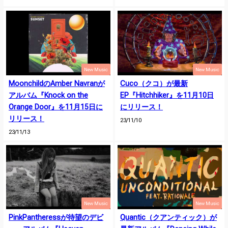
New Music
New Music
MoonchildのAmber Navranが
Cuco（クコ）が最新
アルバム『Knock on the
EP『Hitchhiker』を11月10日
Orange Door』を11月15日に
にリリース！
リリース！
23/11/10
23/11/13
New Music
New Music
PinkPantheressが待望のデビ
Quantic（クアンティック）が