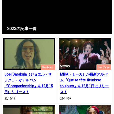
2023の記事一覧
New Music
New Music
Joel Sarakula（ジョエル・サ
MIKA（ミーカ）が最新アルバ
ラクラ）がアルバム
ム『Que ta tête fleurisse
『Companionship』を12月15
toujours』を12月1日にリリー
日にリリース！
ス！
23/12/11
23/11/29