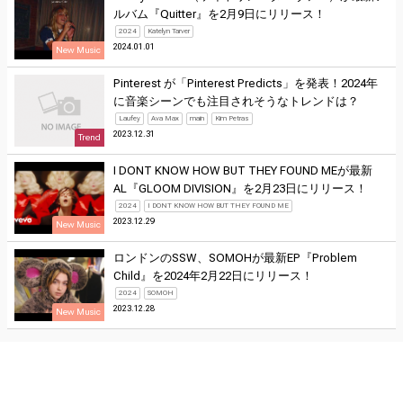
ルバム『Quitter』を2月9日にリリース！
2024
Katelyn Tarver
2024.01.01
New Music
Pinterest が「Pinterest Predicts」を発表！2024年
に音楽シーンでも注目されそうなトレンドは？
Laufey
Ava Max
main
Kim Petras
2023.12.31
Trend
I DONT KNOW HOW BUT THEY FOUND MEが最新
AL『GLOOM DIVISION』を2月23日にリリース！
2024
I DONT KNOW HOW BUT THEY FOUND ME
2023.12.29
New Music
ロンドンのSSW、SOMOHが最新EP『Problem
Child』を2024年2月22日にリリース！
2024
SOMOH
2023.12.28
New Music