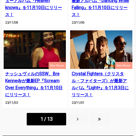
ューアルバム『Heaven
最新アルバム『Dancing While
knows』を11月10日にリリー
Falling』を11月10日にリリー
ス！
ス！
23/11/08
23/11/06
New Music
New Music
ナッシュヴィルのSSW、Bre
Crystal Fighters（クリスタ
Kennedyが最新EP『Scream
ル・ファイターズ）が最新ア
Over Everything』を11月10日
ルバム『Light+』を11月3日に
にリリース！
リリース！
23/11/03
23/11/01
1 / 13