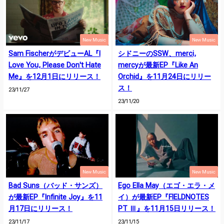
New Music
New Music
Sam FischerがデビューAL『I
シドニーのSSW、merci,
Love You, Please Don't Hate
mercyが最新EP『Like An
Me』を12月1日にリリース！
Orchid』を11月24日にリリー
ス！
23/11/27
23/11/20
New Music
New Music
Bad Suns（バッド・サンズ）
Ego Ella May（エゴ・エラ・メ
が最新EP『Infinite Joy』を11
イ）が最新EP『FIELDNOTES
月17日にリリース！
PT Ⅲ』を11月15日リリース！
23/11/17
23/11/15