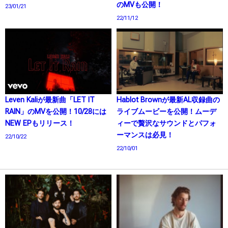
のMVも公開！
23/01/21
22/11/12
Leven Kaliが最新曲「LET IT
Hablot Brownが最新AL収録曲の
RAIN」のMVを公開！10/28には
ライブムービーを公開！ムーデ
NEW EPもリリース！
ィーで贅沢なサウンドとパフォ
ーマンスは必見！
22/10/22
22/10/01