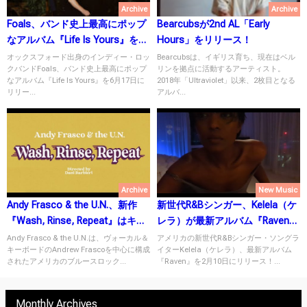
Archive
Archive
Foals、バンド史上最高にポップ
Bearcubsが2nd AL「Early
なアルバム『Life Is Yours』を6
Hours」をリリース！
月17日にリリース！
オックスフォード出身のインディー・ロッ
Bearcubsは、イギリス育ち、現在はベル
クバンドFoals、バンド史上最高にポップ
リンを拠点に活動するアーティスト。
なアルバム『Life Is Yours』を6月17日に
2018年「Ultraviolet」以来、2枚目となる
リリー...
アルバ...
Archive
New Music
Andy Frasco & the U.N.、新作
新世代R&Bシンガー、Kelela（ケ
『Wash, Rinse, Repeat』はキャ
レラ）が最新アルバム『Raven』
リアの集大成となる1枚に！
を2月10日にリリース！
Andy Frasco & the U.N.は、ヴォーカル＆
アメリカの新世代R&Bシンガー・ソングラ
キーボードのAndrew Frascoを中心に構成
イターKelela（ケレラ）、最新アルバム
されたアメリカのブルースロック...
『Raven』を2月10日にリリース！...
Monthly Archives