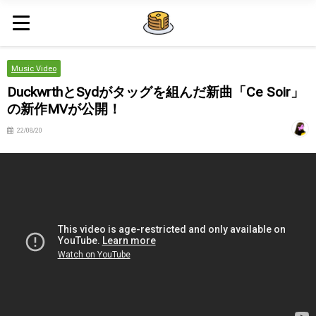
Music Video
DuckwrthとSydがタッグを組んだ新曲「Ce Soir」
の新作MVが公開！
22/08/20