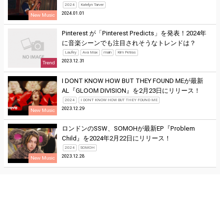
2024
Katelyn Tarver
2024.01.01
New Music
Pinterest が「Pinterest Predicts」を発表！2024年
に音楽シーンでも注目されそうなトレンドは？
Laufey
Ava Max
main
Kim Petras
2023.12.31
Trend
I DONT KNOW HOW BUT THEY FOUND MEが最新
AL『GLOOM DIVISION』を2月23日にリリース！
2024
I DONT KNOW HOW BUT THEY FOUND ME
2023.12.29
New Music
ロンドンのSSW、SOMOHが最新EP『Problem
Child』を2024年2月22日にリリース！
2024
SOMOH
2023.12.28
New Music