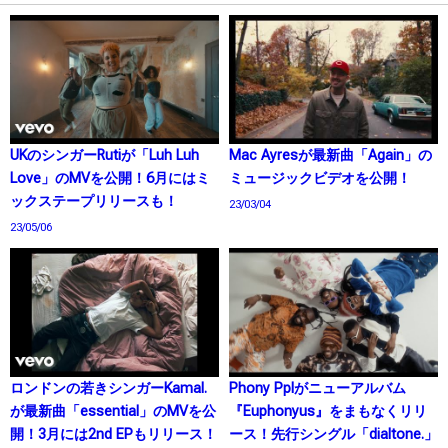
UKのシンガーRutiが「Luh Luh
Mac Ayresが最新曲「Again」の
Love」のMVを公開！6月にはミ
ミュージックビデオを公開！
ックステープリリースも！
23/03/04
23/05/06
ロンドンの若きシンガーKamal.
Phony Pplがニューアルバム
が最新曲「essential」のMVを公
『Euphonyus』をまもなくリリ
開！3月には2nd EPもリリース！
ース！先行シングル「dialtone.」