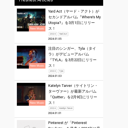
Yard Act（ヤード・アクト）が
セカンドアルバム『Where’s My
Utopia?』を3月1日にリリー
ス！
New Music
2024
Yard Act
2024.01.05
注目のシンガー、Tyla（タイ
ラ）がデビューアルバム
『TYLA』を3月22日にリリー
ス！
New Music
2024
Tyla
2024.01.03
Katelyn Tarver（ケイトリン・
ターヴァー）が最新アルバム
『Quitter』を2月9日にリリー
ス！
New Music
2024
Katelyn Tarver
2024.01.01
Pinterest が「Pinterest