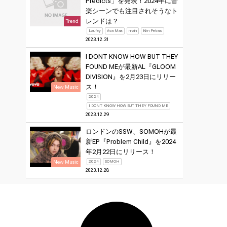
Predicts」を発表！2024年に音
楽シーンでも注目されそうなト
レンドは？
Trend
Laufey
Ava Max
main
Kim Petras
2023.12.31
I DONT KNOW HOW BUT THEY
FOUND MEが最新AL『GLOOM
DIVISION』を2月23日にリリー
ス！
New Music
2024
I DONT KNOW HOW BUT THEY FOUND ME
2023.12.29
ロンドンのSSW、SOMOHが最
新EP『Problem Child』を2024
年2月22日にリリース！
New Music
2024
SOMOH
2023.12.28