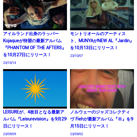
アイルランド出身のラッパー
モントリオールのアーティス
Kojaqueが待望の最新アルバム
ト、MUNYAがNEW AL『Jardin』
『PHANTOM OF THE AFTERS』
を10月13日にリリース！
を10月27日にリリース！
23/10/07
23/10/14
LEISUREが、4枚目となる最新ア
ノルウェーのジャズコレクティ
ルバム『Leisurevision』を9月29
ヴ Fiehが最新アルバム『Ⅲ』を9
日にリリース！
月15日にリリース！
23/09/09
23/09/02