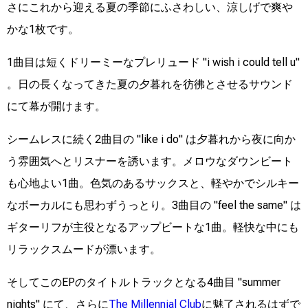
さにこれから迎える夏の季節にふさわしい、涼しげで爽や
かな1枚です。
1曲目は短くドリーミーなプレリュード "i wish i could tell u"
。日の長くなってきた夏の夕暮れを彷彿とさせるサウンド
にて幕が開けます。
シームレスに続く2曲目の "like i do" は夕暮れから夜に向か
う雰囲気へとリスナーを誘います。メロウなダウンビート
も心地よい1曲。色気のあるサックスと、軽やかでシルキー
なボーカルにも思わずうっとり。3曲目の "feel the same" は
ギターリフが主役となるアップビートな1曲。軽快な中にも
リラックスムードが漂います。
そしてこのEPのタイトルトラックとなる4曲目 "summer
nights" にて、さらに
The Millennial Club
に魅了されるはずで