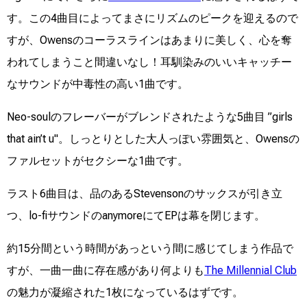
す。この4曲目によってまさにリズムのピークを迎えるので
すが、Owensのコーラスラインはあまりに美しく、心を奪
われてしまうこと間違いなし！耳馴染みのいいキャッチー
なサウンドが中毒性の高い1曲です。
Neo-soulのフレーバーがブレンドされたような5曲目 ”girls
that ain’t u"。しっとりとした大人っぽい雰囲気と、Owensの
ファルセットがセクシーな1曲です。
ラスト6曲目は、品のあるStevensonのサックスが引き立
つ、lo-fiサウンドのanymoreにてEPは幕を閉じます。
約15分間という時間があっという間に感じてしまう作品で
すが、一曲一曲に存在感があり何よりも
The Millennial Club
の魅力が凝縮された1枚になっているはずです。