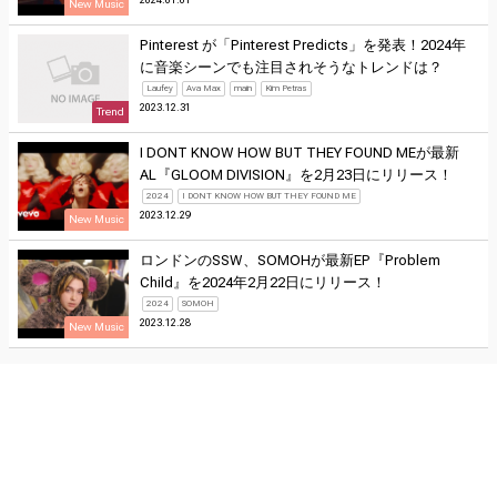
New Music
Pinterest が「Pinterest Predicts」を発表！2024年
に音楽シーンでも注目されそうなトレンドは？
Laufey
Ava Max
main
Kim Petras
2023.12.31
Trend
I DONT KNOW HOW BUT THEY FOUND MEが最新
AL『GLOOM DIVISION』を2月23日にリリース！
2024
I DONT KNOW HOW BUT THEY FOUND ME
2023.12.29
New Music
ロンドンのSSW、SOMOHが最新EP『Problem
Child』を2024年2月22日にリリース！
2024
SOMOH
2023.12.28
New Music