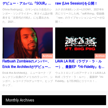
デビュー・アルバム『SOUR』を
raw (Live Session)を公開！
5月21日にリリース！
Olivia Rodrigoは、ロサンゼルス在住のシ
カナダのR&BシンガーLOONY。2021年6
ンガー・ソングライター。米タイム誌が発
月にリリースしたAL『soft thing』収録曲
表する「次世代の100人」にも選出され
「raw」のライブセッションムービーが公
た、2021...
開！...
Archive
Archive
Flatbush Zombiesのメンバー、
LAVA LA RUE（ラヴァ・ラ・ル
Erick the Architectがデビュー
ー）、最新EP『Hi-Fidelity』を7
EP「Future Proof」をリリー
月29日にリリース！
Erick the Architectは、ニューヨーク・ブ
ウェストロンドンのアーティストLAVA LA
ルックリン出身のアメリカのラッパー、シ
RUE（ラヴァ・ラ・ルー）、最新EP『Hi-
ス！
ンガー、レコードプロデューサー。ヒップ
Fidelity』を7月29日にリリース！...
ホップ...
Monthly Archives