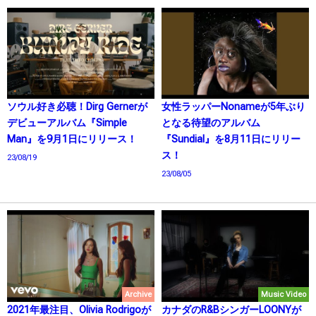
ソウル好き必聴！Dirg Gernerが
女性ラッパーNonameが5年ぶり
デビューアルバム『Simple
となる待望のアルバム
Man』を9月1日にリリース！
『Sundial』を8月11日にリリー
ス！
23/08/19
23/08/05
Archive
Music Video
2021年最注目、Olivia Rodrigoが
カナダのR&BシンガーLOONYが