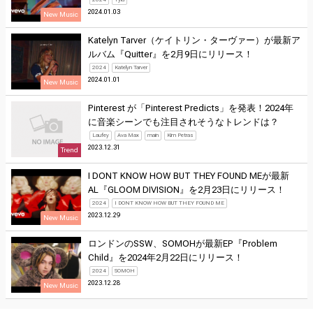
2024.01.03
New Music
Katelyn Tarver（ケイトリン・ターヴァー）が最新ア
ルバム『Quitter』を2月9日にリリース！
2024
Katelyn Tarver
2024.01.01
New Music
Pinterest が「Pinterest Predicts」を発表！2024年
に音楽シーンでも注目されそうなトレンドは？
Laufey
Ava Max
main
Kim Petras
2023.12.31
Trend
I DONT KNOW HOW BUT THEY FOUND MEが最新
AL『GLOOM DIVISION』を2月23日にリリース！
2024
I DONT KNOW HOW BUT THEY FOUND ME
2023.12.29
New Music
ロンドンのSSW、SOMOHが最新EP『Problem
Child』を2024年2月22日にリリース！
2024
SOMOH
2023.12.28
New Music