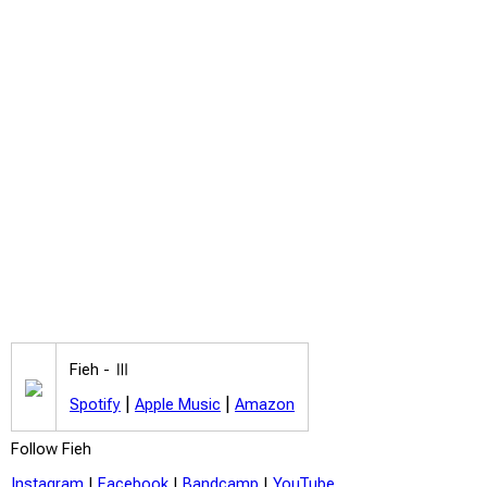
Fieh -
Ⅲ
|
|
Spotify
Apple Music
Amazon
Follow Fieh
Instagram
|
Facebook
|
Bandcamp
|
YouTube