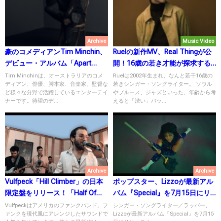
Archive
Music Video
豪のコメディアンTim Minchin、
Ruelの新作MV、Real Thingが公
デビュー・アルバム「Apart
開！16歳の若き才能が探求する
Together」をリリース！
「真実」と「空想」の世界に釘
Tim Minchinは、オーストラリアのコメ
Ruelは2002年生まれ、なんと若干16歳の
ディアン、俳優、脚本家、音楽家、監督な
若きシンガー・ソングライター。 ソウル
付け！
ど様々な分野で活躍しているエンターテイ
やブルース、ジャズといった、年齢から考
ナーです。待望のデ...
えると「渋い」バッ...
Archive
Archive
Vulfpeck「Hill Climber」の日本
ポップスター、Lizzoが最新アル
限定盤をリリース！「Half Of
バム『Special』を7月15日にリ
The Way」の“東京都MV”も公
リース！
Vulfpeckはアメリカのファンクバンド。フ
シンガー・ソングライター／ラッパー、
ァンクを現代風にアレンジしたサウンドで
Lizzoが最新アルバム『Special』を7月15
開！