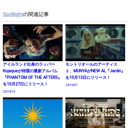
Spotlight
の関連記事
アイルランド出身のラッパー
モントリオールのアーティス
Kojaqueが待望の最新アルバム
ト、MUNYAがNEW AL『Jardin』
『PHANTOM OF THE AFTERS』
を10月13日にリリース！
を10月27日にリリース！
23/10/07
23/10/14