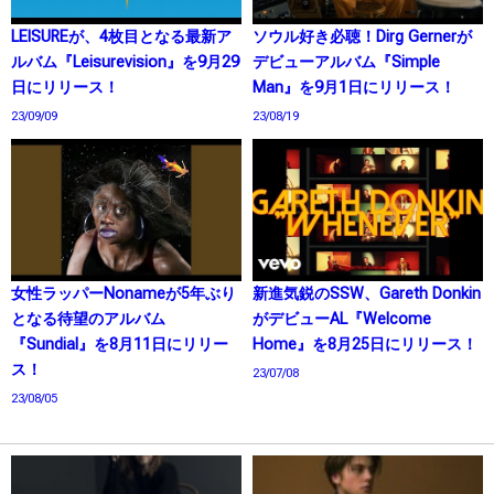
LEISUREが、4枚目となる最新ア
ソウル好き必聴！Dirg Gernerが
ルバム『Leisurevision』を9月29
デビューアルバム『Simple
日にリリース！
Man』を9月1日にリリース！
23/09/09
23/08/19
女性ラッパーNonameが5年ぶり
新進気鋭のSSW、Gareth Donkin
となる待望のアルバム
がデビューAL『Welcome
『Sundial』を8月11日にリリー
Home』を8月25日にリリース！
ス！
23/07/08
23/08/05