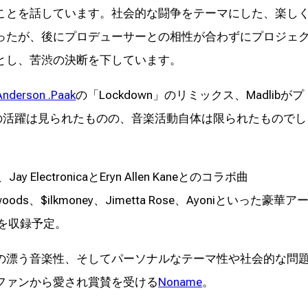
ことを話しています。社会的な闘争をテーマにした、楽し
ったが、後にプロデューサーとの相性が合わずにプロジェ
とし、苦渋の決断を下しています。
Anderson .Paak
の「Lockdown」のリミックス、Madlibがプ
」での活躍は見られたものの、音楽活動自体は限られたものでし
 ElectronicaとEryn Allen Kaneとのコラボ曲
y woods、$ilkmoney、Jimetta Rose、Ayoniといった豪華ア
を収録予定。
の漂う音楽性、そしてパーソナルなテーマ性や社会的な問
ファンから愛され賞賛を受ける
Noname
。