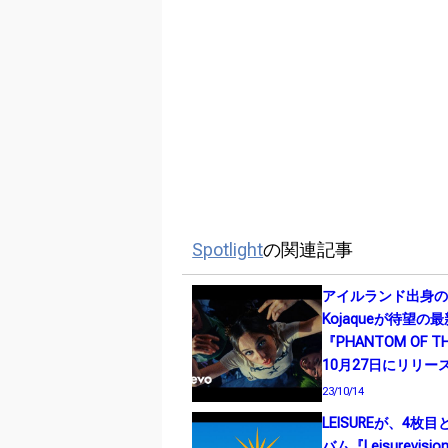
Spotlight
の関連記事
アイルランド出身
Kojaqueが待望の
『PHANTOM OF T
10月27日にリリー
23/10/14
LEISUREが、4枚
バム『Leisurevis