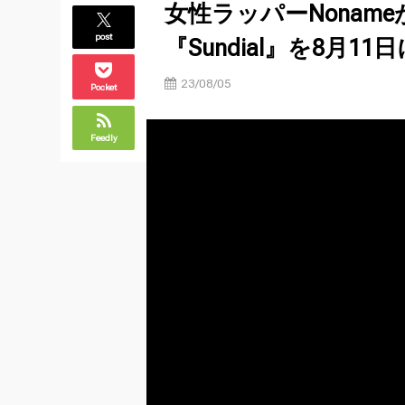
女性ラッパーNonam
post
『Sundial』を8月1
23/08/05
Pocket
Feedly