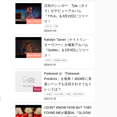
く
注目のシンガー、Tyla（タイ
ラ）がデビューアルバム
ク
『TYLA』を3月22日にリリー
ス！
New Music
2024
Tyla
2024.01.03
Katelyn Tarver（ケイトリン・
ターヴァー）が最新アルバム
『Quitter』を2月9日にリリー
ス！
New Music
2024
Katelyn Tarver
2024.01.01
Pinterest が「Pinterest
ー
Predicts」を発表！2024年に音
楽シーンでも注目されそうなト
レンドは？
Trend
Laufey
Ava Max
main
Kim Petras
題
2023.12.31
I DONT KNOW HOW BUT THEY
FOUND MEが最新AL『GLOOM