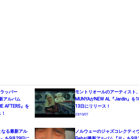
のラッパー
モントリオールのアーティスト
最新アルバム
MUNYAがNEW AL『Jardin』を1
HE AFTERS』を
13日にリリース！
ス！
23/10/07
目となる最新アル
ノルウェーのジャズコレクティ
ion』を9月29日に
Fiehが最新アルバム『Ⅲ』を9月