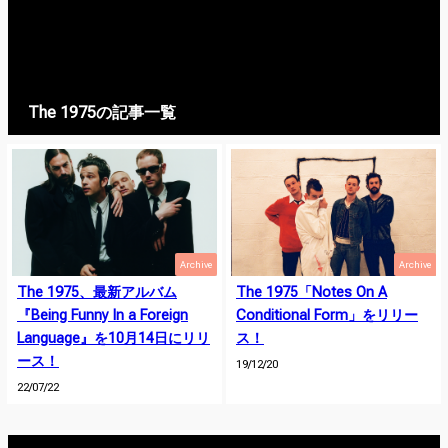
The 1975の記事一覧
Archive
Archive
The 1975、最新アルバム
The 1975「Notes On A
『Being Funny In a Foreign
Conditional Form」をリリー
Language』を10月14日にリリ
ス！
ース！
19/12/20
22/07/22