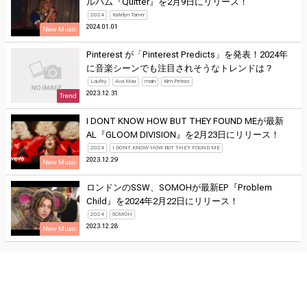
ルバム『Quitter』を2月9日にリリース！
2024
Katelyn Tarver
2024.01.01
New Music
Pinterest が「Pinterest Predicts」を発表！2024年
に音楽シーンでも注目されそうなトレンドは？
Laufey
Ava Max
main
Kim Petras
2023.12.31
Trend
I DONT KNOW HOW BUT THEY FOUND MEが最新
AL『GLOOM DIVISION』を2月23日にリリース！
2024
I DONT KNOW HOW BUT THEY FOUND ME
2023.12.29
New Music
ロンドンのSSW、SOMOHが最新EP『Problem
Child』を2024年2月22日にリリース！
2024
SOMOH
2023.12.28
New Music