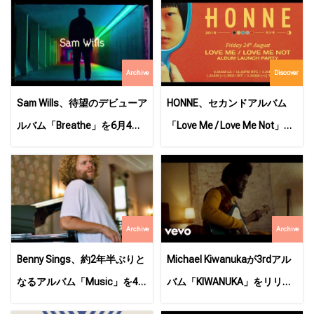
Archive
Discover
Sam Wills、待望のデビューア
HONNE、セカンドアルバム
ルバム「Breathe」を6月4日
「Love Me / Love Me Not」
にリリース！
は、二面性がテーマの人気
作！
Archive
Archive
Benny Sings、約2年半ぶりと
Michael Kiwanukaが3rdアル
なるアルバム「Music」を4
バム「KIWANUKA」をリリー
月9日にリリース！
ス！