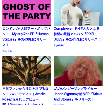
ロンドンの4人組アートポップバ
Complexive、約4年ぶりとなる
ンド、Mylarが2nd EP『Human
待望の最新アルバム『PIXEL
Statues』を3月30日にリリー
SKIES』を2月17日にリリース！
ス！
23/02/18
23/04/02
早耳ファンから注目を浴びるロ
LAのシンガーソングライター
ンドンのアーティストAmelia
Jacob Sigmanが新作EP『Sticks
Roseが2月10日デビュー
And Stones』をリリース！
EP『Phases』をリリース！