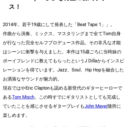
ス！
2014年、若干19歳にして発表した「Beat Tape 1」」。
作曲から演奏、ミックス、マスタリングまで全てTom自身
が行なった完全セルフプロデュース作品。その非凡な才能
はシーンに衝撃を与えました。本作は15歳ごろに当時妹の
ボーイフレンドに教えてもらったというJ Dillaからインスピ
レーションを得ています。Jazz、Soul、Hip Hopを融合した
お洒落なサウンドが魅力的。
現在ではやEric Claptonも認める新世代のギターヒーローで
ある
Tom Misch
。この時すでにギタリストとしても完成し
ていたことを感じさせるギタープレイも
John Mayer
随所に
楽しめます。