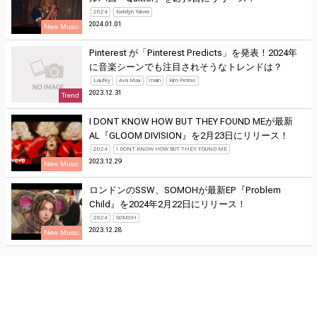
2024
Katelyn Tarver
2024.01.01
New Music
Pinterest が「Pinterest Predicts」を発表！2024年
に音楽シーンでも注目されそうなトレンドは？
Laufey
Ava Max
main
Kim Petras
2023.12.31
Trend
I DONT KNOW HOW BUT THEY FOUND MEが最新
AL『GLOOM DIVISION』を2月23日にリリース！
2024
I DONT KNOW HOW BUT THEY FOUND ME
2023.12.29
New Music
ロンドンのSSW、SOMOHが最新EP『Problem
Child』を2024年2月22日にリリース！
2024
SOMOH
2023.12.28
New Music