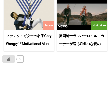
Archive
Music Video
ファンク・ギターの名手Cory
英国紳士ラッパーロイル・カ
Wongが「Motivational Music
ーナーが送るChillaxな夏の訪
for the Syncopated Soul」を
れ新作MVが公開！
0
リリース！