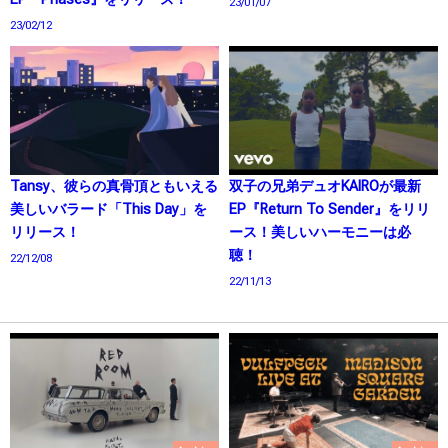
23/01/07
23/02/12
Tansy、彼らの真骨頂ともいえる
双子の兄弟デュオKAIROが最新
美しいバラード「This Day」を
EP『Return To Sender』をリリ
リリース！
ース！美しいハーモニーは必
聴！
22/12/08
22/11/13