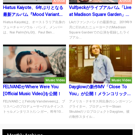
Archive
Archive
Hiatus Kaiyote、6年ぶりとなる
Vulfpeckがライブアルバム「Live
最新アルバム『Mood Variant』
at Madison Square Garden」を
を6月25日にリリース！
リリース！
Hiatus Kaiyoteは、オーストラリア出身の
LAのファンクバンドの最新作は、2019年9
フューチャーソウル・バンド。メンバー
月に行われたニューヨークのMadison
は、Nai Palm(Vo,Gt)、Paul Ben...
Square Gardenでの公演を収録したライ
ブアル...
Music Video
Music Video
FELIVANDがWhere Were You
Dayglowの新作MV「Close To
[Official Music Video]を公開！
You」が公開！メランコリックな
ダンサブルナンバー！
FELIVANDことFelicity Vanderveenは、ブ
アメリカ・テキサス州出身のシンガーソン
リスベンのプロデューサー/マルチインス
グライター、プロデューサーSloan
トゥルメンタリスト/シンガー。昨年10...
StrubleのソロプロジェクトDayglow。彼
の制作スタイル...