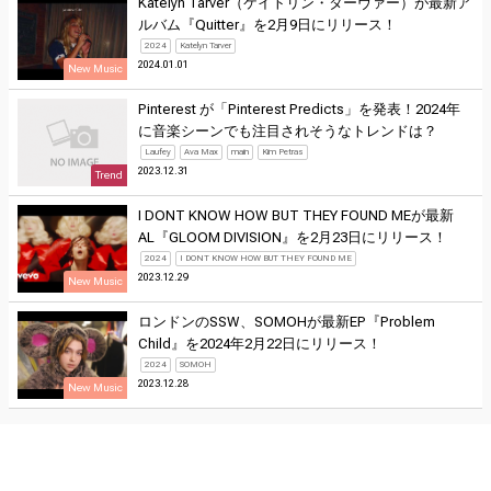
Katelyn Tarver（ケイトリン・ターヴァー）が最新ア
ルバム『Quitter』を2月9日にリリース！
2024
Katelyn Tarver
2024.01.01
New Music
Pinterest が「Pinterest Predicts」を発表！2024年
に音楽シーンでも注目されそうなトレンドは？
Laufey
Ava Max
main
Kim Petras
2023.12.31
Trend
I DONT KNOW HOW BUT THEY FOUND MEが最新
AL『GLOOM DIVISION』を2月23日にリリース！
2024
I DONT KNOW HOW BUT THEY FOUND ME
2023.12.29
New Music
ロンドンのSSW、SOMOHが最新EP『Problem
Child』を2024年2月22日にリリース！
2024
SOMOH
2023.12.28
New Music