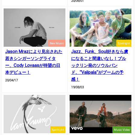
20/06/01
New Music
Spotlight
Jason Mrazにより見出された
Jazz、Funk、Soul好きなら虜
若きシンガーソングライタ
になること間違いなし！ブル
ー、Cody Lovaasが待望の日
ックリン発のソウルバン
本デビュー！
ド、“Valipala“がブームの予
感！
20/04/17
19/08/03
Spotlight
Music Video