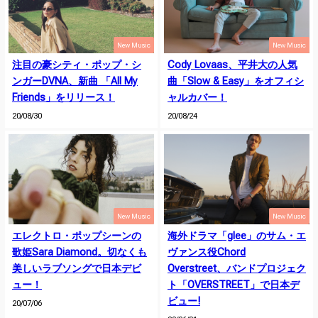
New Music
New Music
注目の豪シティ・ポップ・シ
Cody Lovaas、平井大の人気
ンガーDVNA、新曲 「All My
曲「Slow & Easy」をオフィシ
Friends」をリリース！
ャルカバー！
20/08/30
20/08/24
New Music
New Music
エレクトロ・ポップシーンの
海外ドラマ「glee」のサム・エ
歌姫Sara Diamond。切なくも
ヴァンス役Chord
美しいラブソングで日本デビ
Overstreet、バンドプロジェク
ュー！
ト「OVERSTREET」で日本デ
ビュー!
20/07/06