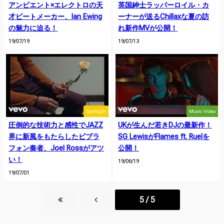
アンビエント×エレクトロの天
英国紳士ラッパーロイル・カ
才ビートメーカー、Ian Ewing
ーナーが送るChillaxな夏の訪
の魅力に迫る！
れ新作MVが公開！
19/07/19
19/07/13
Spotlight
Music Video
圧倒的な技術力と感性でJAZZ
UKが生んだ若きDJの最新作！
界に新風をもたらしたビブラ
SG LewisがFlames ft. Ruelを
フォン奏者、Joel Rossがアツ
公開！
い！
19/06/19
19/07/01
5 / 5