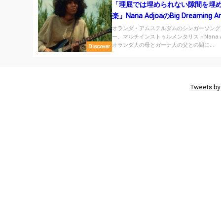
「理屈では埋められない隙間を埋
楽」Nana AdjoaのBig Dreaming A
オランダ・アムステルダムのシンガーソング
ー、マルチインストゥルメンタリストNana A
オランダ人の母とガーナ人の父との間に...
Discover
Tweets by