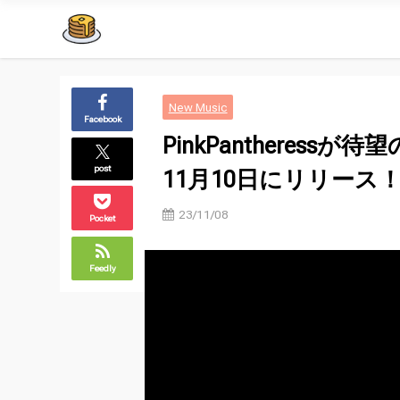
New Music
Facebook
PinkPantheress
post
11月10日にリリース
23/11/08
Pocket
Feedly