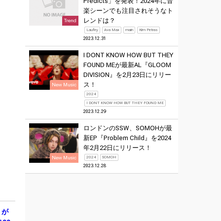
Predicts」を発表！2024年に音
楽シーンでも注目されそうなト
レンドは？
Trend
Laufey
Ava Max
main
Kim Petras
2023.12.31
I DONT KNOW HOW BUT THEY
FOUND MEが最新AL『GLOOM
DIVISION』を2月23日にリリー
ス！
New Music
2024
I DONT KNOW HOW BUT THEY FOUND ME
2023.12.29
ロンドンのSSW、SOMOHが最
新EP『Problem Child』を2024
年2月22日にリリース！
New Music
2024
SOMOH
2023.12.28
）が