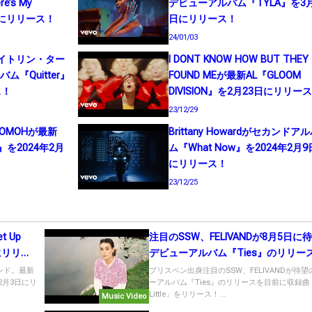
’s My
デビューアルバム『TYLA』を3月
1日にリリース！
日にリリース！
24/01/03
r（ケイトリン・ター
I DONT KNOW HOW BUT THEY
『Quitter』
FOUND MEが最新AL『GLOOM
ス！
DIVISION』を2月23日にリリー
23/12/29
OMOHが最新
Brittany Howardがセカンドア
ld』を2024年2月
ム『What Now』を2024年2月9
にリリース！
23/12/25
t Up
注目のSSW、FELIVANDが8月5日に
日にリリー
デビューアルバム『Ties』のリリー
表！
ンド。最新
ブリスベン出身注目のSSW、FELIVANDが待
』を2月3日にリ
ーアルバム『Ties』のリリースを目前に収録曲「
Little」をリリース！...
Music Video