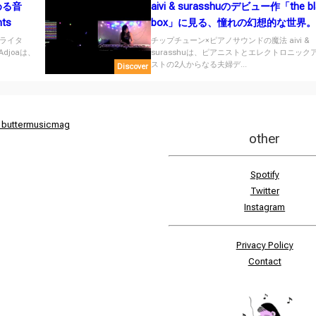
める音
aivi & surasshuのデビュー作「the bl
nts
box」に見る、憧れの幻想的な世界。
ライタ
チップチューン×ピアノサウンドの魔法 aivi &
djoaは、
surasshuは、ピアニストとエレクトロニック
ストの2人からなる夫婦デ...
Discover
 buttermusicmag
other
Spotify
Twitter
Instagram
Privacy Policy
Contact