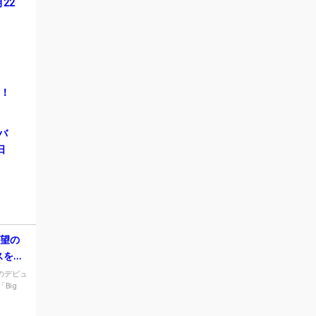
22
ス！
ルバ
日
待望の
スを発
望のデビュ
Big