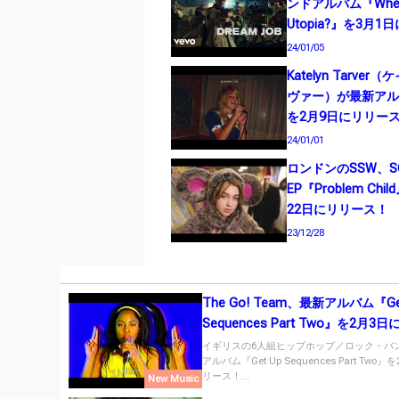
ンドアルバム『Where
Utopia?』を3月
24/01/05
Katelyn Tarve
ヴァー）が最新アルバム
を2月9日にリリー
24/01/01
ロンドンのSSW、S
EP『Problem Chi
22日にリリース！
23/12/28
The Go! Team、最新アルバム『Ge
Sequences Part Two』を2月3
ス！
イギリスの6人組ヒップホップ／ロック・バ
アルバム『Get Up Sequences Part Two
リース！...
New Music