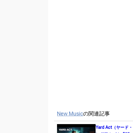
New Music
の関連記事
Yard Act（ヤー