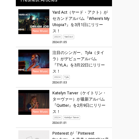
Yard Act（ヤード・アクト）が
セカンドアルバム『Where’s My
Utopia?』を3月1日にリリー
ス！
New Music
2024
Yard Act
2024.01.05
注目のシンガー、Tyla（タイ
ラ）がデビューアルバム
『TYLA』を3月22日にリリー
ス！
New Music
2024
Tyla
2024.01.03
Katelyn Tarver（ケイトリン・
ターヴァー）が最新アルバム
『Quitter』を2月9日にリリー
ス！
New Music
2024
Katelyn Tarver
2024.01.01
Pinterest が「Pinterest