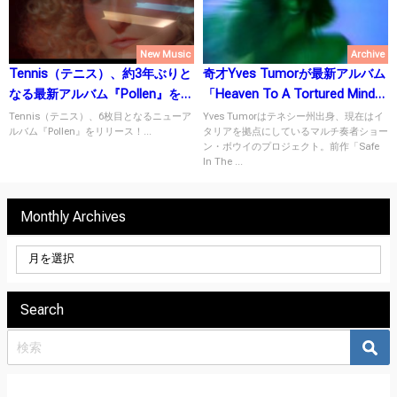
New Music
Archive
Tennis（テニス）、約3年ぶりと
奇才Yves Tumorが最新アルバム
なる最新アルバム『Pollen』を2
「Heaven To A Tortured Mind」
月10日にリリース！
をリリース！
Tennis（テニス）、6枚目となるニューア
Yves Tumorはテネシー州出身、現在はイ
ルバム『Pollen』をリリース！...
タリアを拠点にしているマルチ奏者ショー
ン・ボウイのプロジェクト。前作「Safe
In The ...
Monthly Archives
Search