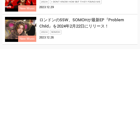
2024
I DONT KNOW HOW BUT THEY FOUND ME
2023.12.29
New Music
ロンドンのSSW、SOMOHが最新EP『Problem
Child』を2024年2月22日にリリース！
2024
SOMOH
2023.12.28
New Music