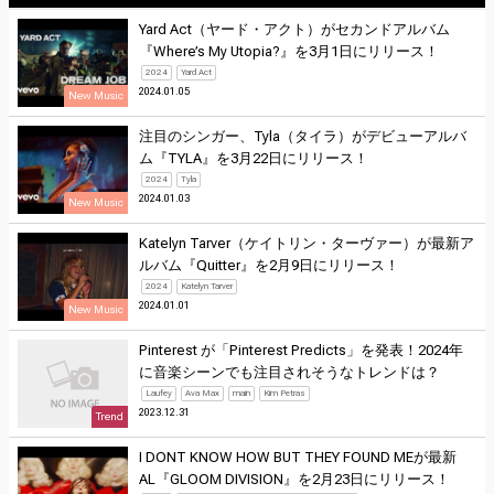
Yard Act（ヤード・アクト）がセカンドアルバム
『Where’s My Utopia?』を3月1日にリリース！
2024
Yard Act
2024.01.05
New Music
注目のシンガー、Tyla（タイラ）がデビューアルバ
ム『TYLA』を3月22日にリリース！
2024
Tyla
2024.01.03
New Music
Katelyn Tarver（ケイトリン・ターヴァー）が最新ア
ルバム『Quitter』を2月9日にリリース！
2024
Katelyn Tarver
2024.01.01
New Music
Pinterest が「Pinterest Predicts」を発表！2024年
に音楽シーンでも注目されそうなトレンドは？
Laufey
Ava Max
main
Kim Petras
2023.12.31
Trend
I DONT KNOW HOW BUT THEY FOUND MEが最新
AL『GLOOM DIVISION』を2月23日にリリース！