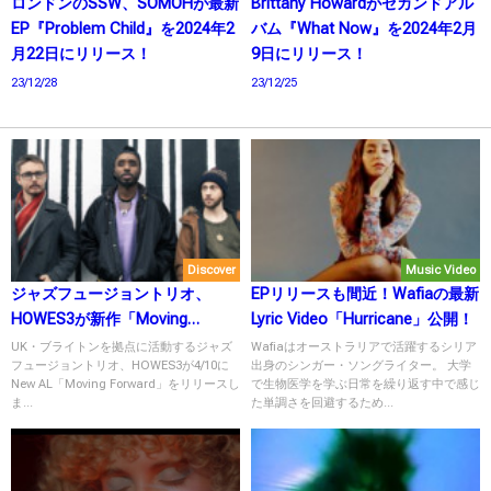
ロンドンのSSW、SOMOHが最新
Brittany Howardがセカンドアル
EP『Problem Child』を2024年2
バム『What Now』を2024年2月
月22日にリリース！
9日にリリース！
23/12/28
23/12/25
Discover
Music Video
ジャズフュージョントリオ、
EPリリースも間近！Wafiaの最新
HOWES3が新作「Moving
Lyric Video「Hurricane」公開！
Forward」をリリース！
UK・ブライトンを拠点に活動するジャズ
Wafiaはオーストラリアで活躍するシリア
フュージョントリオ、HOWES3が4/10に
出身のシンガー・ソングライター。 大学
New AL「Moving Forward」をリリースし
で生物医学を学ぶ日常を繰り返す中で感じ
ま...
た単調さを回避するため...