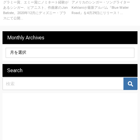
リリース！
ース！
グラミー賞、エミー賞にノミネート経験が
アメリカのシンガー・ソングライター
あるシンガー、ピアニスト、作曲家のJon
Kehlaniが最新アルバム『Blue Water
Batiste。2020年12月にディズニー・プラ
Road』を4月29日にリリース！...
スにて公開...
Monthly Archives
Search