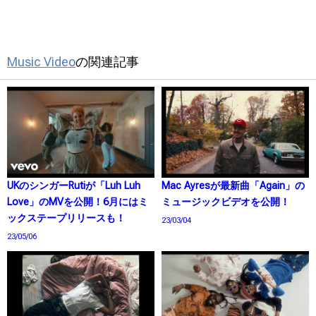
Music Video
の関連記事
UKのシンガーRutiが「Luh Luh
Mac Ayresが最新曲「Again」の
Love」のMVを公開！6月にはミ
ミュージックビデオを公開！
ックステープリリースも！
23/03/04
23/05/06