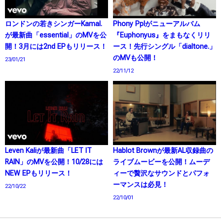
ロンドンの若きシンガーKamal.
Phony Pplがニューアルバム
が最新曲「essential」のMVを公
『Euphonyus』をまもなくリリ
開！3月には2nd EPもリリース！
ース！先行シングル「dialtone.」
のMVも公開！
23/01/21
22/11/12
Leven Kaliが最新曲「LET IT
Hablot Brownが最新AL収録曲の
RAIN」のMVを公開！10/28には
ライブムービーを公開！ムーデ
NEW EPもリリース！
ィーで贅沢なサウンドとパフォ
ーマンスは必見！
22/10/22
22/10/01