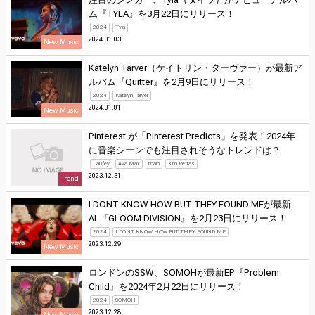
ム『TYLA』を3月22日にリリース！
2024
Tyla
2024.01.03
New Music
Katelyn Tarver（ケイトリン・ターヴァー）が最新ア
ルバム『Quitter』を2月9日にリリース！
2024
Katelyn Tarver
2024.01.01
New Music
Pinterest が「Pinterest Predicts」を発表！2024年
に音楽シーンでも注目されそうなトレンドは？
Laufey
Ava Max
main
Kim Petras
2023.12.31
Trend
I DONT KNOW HOW BUT THEY FOUND MEが最新
AL『GLOOM DIVISION』を2月23日にリリース！
2024
I DONT KNOW HOW BUT THEY FOUND ME
2023.12.29
New Music
ロンドンのSSW、SOMOHが最新EP『Problem
Child』を2024年2月22日にリリース！
2024
SOMOH
2023.12.28
New Music