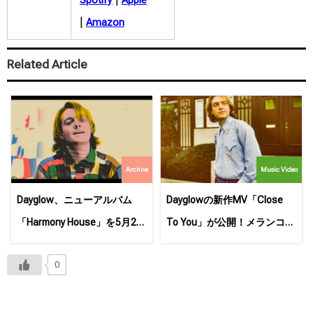
Spotify
Apple
|
Amazon
Related Article
Archive
Music Video
Dayglow、ニューアルバム
Dayglowの新作MV「Close
「Harmony House」を5月21
To You」が公開！メランコリ
日にリリース！
ックなダンサブルナンバー！
0