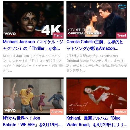
Trend
Trend
Michael Jackson（マイケル・ジ
Camila Cabello主演、世界的ヒ
ャクソン）の「Thriller」が米ビ
ットソングが彩るAmazon
ルボード・チャートで急上昇
Original Movie『シンデレラ』と
Michael Jackson（マイケル・ジャクソ
9月3日より配信が始まったAmazon
ン）の大ヒット曲「Thriller」が10月に入
Original Movie『シンデレラ』。本作は、
中！
は？
ってから米ビルボード・チャートで返り咲
誰もが知るシンデレラの物語に現代的な要
きし...
素と音楽を...
Archive
Archive
NYから世界へ！Jon
Kehlani、最新アルバム『Blue
Batiste「WE ARE」を3月19日に
Water Road』を4月29日にリリ