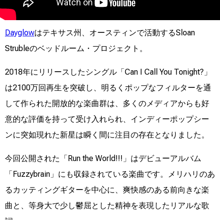
Dayglow
はテキサス州、オースティンで活動するSloan
Strubleのベッドルーム・プロジェクト。
2018年にリリースしたシングル「Can I Call You Tonight?」
は2100万回再生を突破し、明るくポップなフィルターを通
して作られた開放的な楽曲群は、多くのメディアからも好
意的な評価を持って受け入れられ、インディーポップシー
ンに突如現れた新星は瞬く間に注目の存在となりました。
今回公開された「Run the World!!!」はデビューアルバム
「Fuzzybrain」にも収録されている楽曲です。メリハリのあ
るカッティングギターを中心に、爽快感のある前向きな楽
曲と、等身大で少し鬱屈とした精神を表現したリアルな歌