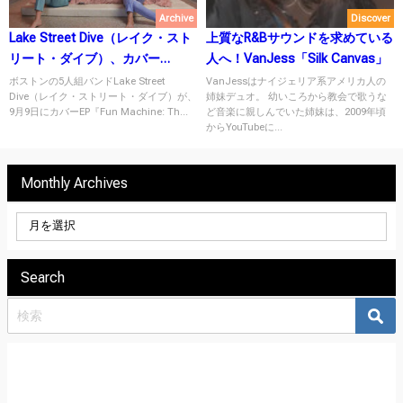
Archive
Discover
Lake Street Dive（レイク・スト
上質なR&Bサウンドを求めている
リート・ダイブ）、カバー
人へ！VanJess「Silk Canvas」
EP『Fun Machine: The Sequel』
ボストンの5人組バンドLake Street
VanJessはナイジェリア系アメリカ人の
Dive（レイク・ストリート・ダイブ）が、
姉妹デュオ。 幼いころから教会で歌うな
をリリース！
9月9日にカバーEP『Fun Machine: Th...
ど音楽に親しんでいた姉妹は、2009年頃
からYouTubeに...
Monthly Archives
Search