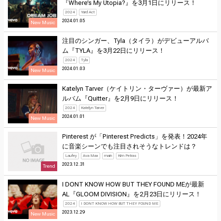
『Where’s My Utopia?』を3月1日にリリース！
2024
Yard Act
2024.01.05
New Music
注目のシンガー、Tyla（タイラ）がデビューアルバ
ム『TYLA』を3月22日にリリース！
2024
Tyla
2024.01.03
New Music
Katelyn Tarver（ケイトリン・ターヴァー）が最新ア
ルバム『Quitter』を2月9日にリリース！
2024
Katelyn Tarver
2024.01.01
New Music
Pinterest が「Pinterest Predicts」を発表！2024年
に音楽シーンでも注目されそうなトレンドは？
Laufey
Ava Max
main
Kim Petras
2023.12.31
Trend
I DONT KNOW HOW BUT THEY FOUND MEが最新
AL『GLOOM DIVISION』を2月23日にリリース！
2024
I DONT KNOW HOW BUT THEY FOUND ME
2023.12.29
New Music