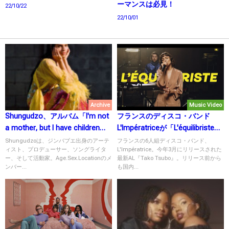
ーマンスは必見！
22/10/22
22/10/01
Archive
Music Video
Shungudzo、アルバム「I'm not
フランスのディスコ・バンド
a mother, but I have children」
L'Impératriceが「L'équilibriste」
を6月18日にリリース！
のライブセッションを公開！
Shungudzoは、ジンバブエ出身のアーテ
フランスの6人組ディスコ・バンド、
ィスト、プロデューサー、ソングライタ
L'Impératrice。今年3月にリリースされた
ー、そして活動家。Age.Sex.Locationのメ
最新AL『Tako Tsubo』。リリース前から
ンバー...
も国内...