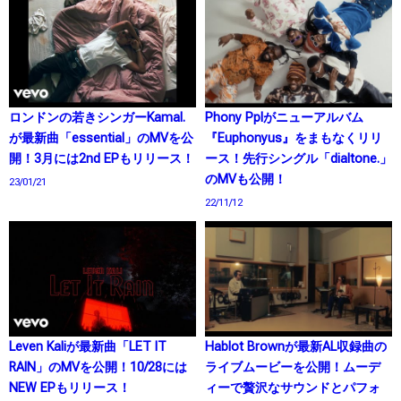
ロンドンの若きシンガーKamal.
Phony Pplがニューアルバム
が最新曲「essential」のMVを公
『Euphonyus』をまもなくリリ
開！3月には2nd EPもリリース！
ース！先行シングル「dialtone.」
のMVも公開！
23/01/21
22/11/12
Leven Kaliが最新曲「LET IT
Hablot Brownが最新AL収録曲の
RAIN」のMVを公開！10/28には
ライブムービーを公開！ムーデ
NEW EPもリリース！
ィーで贅沢なサウンドとパフォ