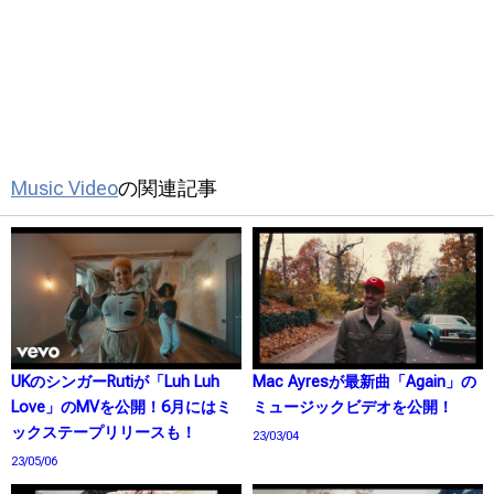
Music Video
の関連記事
UKのシンガーRutiが「Luh Luh
Mac Ayresが最新曲「Again」の
Love」のMVを公開！6月にはミ
ミュージックビデオを公開！
ックステープリリースも！
23/03/04
23/05/06