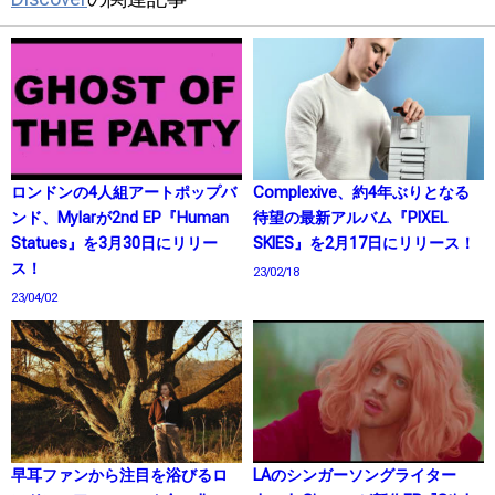
ロンドンの4人組アートポップバ
Complexive、約4年ぶりとなる
ンド、Mylarが2nd EP『Human
待望の最新アルバム『PIXEL
Statues』を3月30日にリリー
SKIES』を2月17日にリリース！
ス！
23/02/18
23/04/02
早耳ファンから注目を浴びるロ
LAのシンガーソングライター