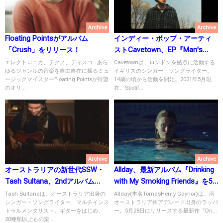
Archive
Archive
Floating Pointsがアルバム
インディー・ポップ・アーティ
「Crush」をリリース！
ストCavetown、EP『Man's
Best Friend』をリリース！
エレクトロニカ、テクノ、ディスコ...あら
Cavetownは、ロンドンを拠点に活動する
ゆるジャンルの音楽を自由自在に操るミュ
イギリスのシンガー・ソングライター。
ージックマイスターFloating Pointsが待望
14歳の頃から活動を開始。2021年5月現
のオリ...
在、Spotif...
Archive
Archive
オーストラリアの新世代SSW・
Allday、最新アルバム『Drinking
Tash Sultana、2ndアルバム
with My Smoking Friends』を5
「Terra Firma」をリリース！
月28日にリリース！
Tash Sultanaは、オーストラリア出身の
Allday(本名TomasHenry Gaynor)は、南
シンガー・ソングライター、マルチインス
オーストラリア州アデレード出身のラッパ
トゥルメンタリスト。ギターをはじめ、
ー。5月28日にリリースする最新作『Dri...
20種類以上もの楽...