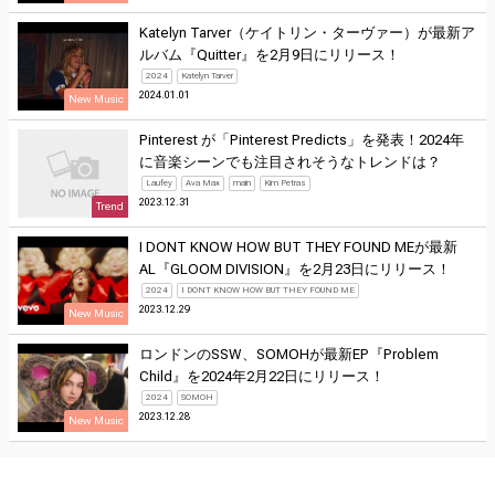
Katelyn Tarver（ケイトリン・ターヴァー）が最新ア
ルバム『Quitter』を2月9日にリリース！
2024
Katelyn Tarver
2024.01.01
New Music
Pinterest が「Pinterest Predicts」を発表！2024年
に音楽シーンでも注目されそうなトレンドは？
Laufey
Ava Max
main
Kim Petras
2023.12.31
Trend
I DONT KNOW HOW BUT THEY FOUND MEが最新
AL『GLOOM DIVISION』を2月23日にリリース！
2024
I DONT KNOW HOW BUT THEY FOUND ME
2023.12.29
New Music
ロンドンのSSW、SOMOHが最新EP『Problem
Child』を2024年2月22日にリリース！
2024
SOMOH
2023.12.28
New Music