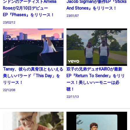
ンドンのアーティストAmelia
Jacob Sigmanが新作EP『Sticks
Roseが2月10日デビュー
And Stones』をリリース！
EP『Phases』をリリース！
23/01/07
23/02/12
Tansy、彼らの真骨頂ともいえる
双子の兄弟デュオKAIROが最新
美しいバラード「This Day」を
EP『Return To Sender』をリリ
リリース！
ース！美しいハーモニーは必
聴！
22/12/08
22/11/13