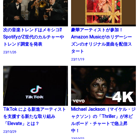
次の音楽トレンドはメキシコ⁉
豪華アーティストが参加！
SpotifyがZ世代のカルチャーや
Amazon Musicがホリデーシー
トレンド調査を発表
ズンのオリジナル楽曲を配信ス
タート
23/11/26
23/11/19
TikTok による新進アーティスト
Michael Jackson（マイケル・ジ
を支援する新たな取り組み
ャクソン）の「Thriller」が米ビ
「Elevate」とは？
ルボード・チャートで急上昇
中！
23/10/29
23/10/22