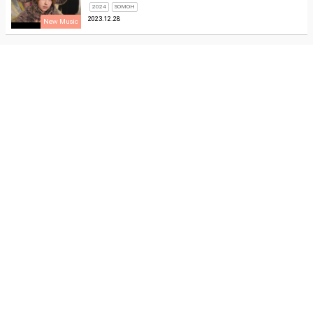
2024
SOMOH
2023.12.28
New Music