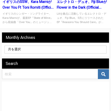
イギリスのSSW、Kara Marniが
エレクトロ・デュオ、Fiji Blueが
Over You Ft Toni Romiti (Official
Flower in the Dark (Official
Music Video)を公開！
Music Video)を公開！
イギリスのシンガー・ソングライター、
LAを拠点に活動しているエレクトロ・デ
Kara Marniが、最新EP『State of Mine』
ュオ、Fiji Blue。5月にリリースされた
から収録曲「Over You」のミュージッ...
EP『Reasons You Should Care』が...
Monthly Archives
Search