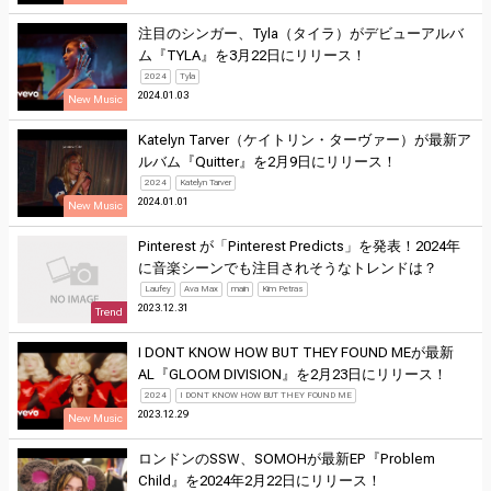
注目のシンガー、Tyla（タイラ）がデビューアルバ
ム『TYLA』を3月22日にリリース！
2024
Tyla
2024.01.03
New Music
Katelyn Tarver（ケイトリン・ターヴァー）が最新ア
ルバム『Quitter』を2月9日にリリース！
2024
Katelyn Tarver
2024.01.01
New Music
Pinterest が「Pinterest Predicts」を発表！2024年
に音楽シーンでも注目されそうなトレンドは？
Laufey
Ava Max
main
Kim Petras
2023.12.31
Trend
I DONT KNOW HOW BUT THEY FOUND MEが最新
AL『GLOOM DIVISION』を2月23日にリリース！
2024
I DONT KNOW HOW BUT THEY FOUND ME
2023.12.29
New Music
ロンドンのSSW、SOMOHが最新EP『Problem
Child』を2024年2月22日にリリース！