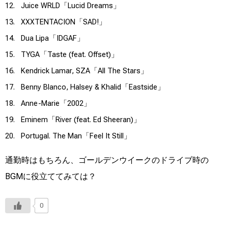
12. Juice WRLD「Lucid Dreams」
13. XXXTENTACION「SAD!」
14. Dua Lipa「IDGAF」
15. TYGA「Taste (feat. Offset)」
16. Kendrick Lamar, SZA「All The Stars」
17. Benny Blanco, Halsey & Khalid「Eastside」
18. Anne-Marie「2002」
19. Eminem「River (feat. Ed Sheeran)」
20. Portugal. The Man「Feel It Still」
通勤時はもちろん、ゴールデンウイークのドライブ時の
BGMに役立ててみては？
0