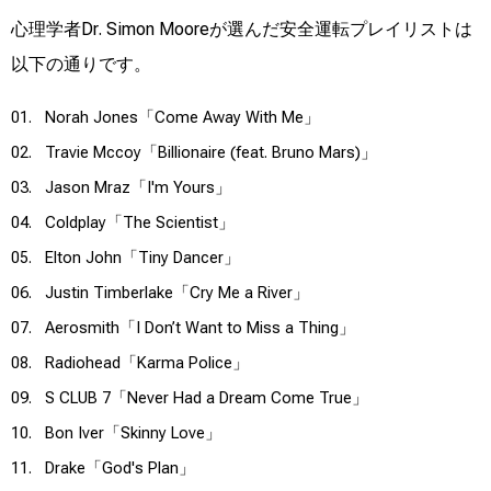
心理学者Dr. Simon Mooreが選んだ安全運転プレイリストは
以下の通りです。
01. Norah Jones「Come Away With Me」
02. Travie Mccoy「Billionaire (feat. Bruno Mars)」
03. Jason Mraz「I'm Yours」
04. Coldplay「The Scientist」
05. Elton John「Tiny Dancer」
06. Justin Timberlake「Cry Me a River」
07. Aerosmith「I Don’t Want to Miss a Thing」
08. Radiohead「Karma Police」
09. S CLUB 7「Never Had a Dream Come True」
10. Bon Iver「Skinny Love」
11. Drake「God's Plan」