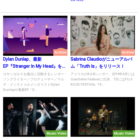
Archive
Archive
Dylan Dunlap、最新
Sabrina Claudioがニューアルバ
EP『Stranger In My Head』を2
ム「Truth Is」をリリース！
月4日にリリース！
ロサンゼルスを拠点に活動するシンガー・
アメリカのR＆Bシンガー。2019年4月には
ソングライター／プロデューサー／マル
Coachella Festivalに出演、7月にはFUJI
チ・インストゥルメンタリストDylan
ROCK FESTIVAL '19...
Dunlapが最新EP『S...
Music Video
Music Video