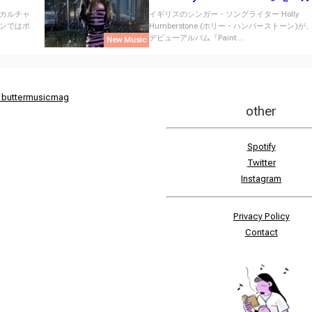
にリリース！
やカルチャ
イギリスのシンガー・ソングライター Holly
ンではポ
Humberstone (ホリー・ハンバーストーン)
デビューアルバム『Paint ...
New Music
 buttermusicmag
other
Spotify
Twitter
Instagram
Privacy Policy
Contact