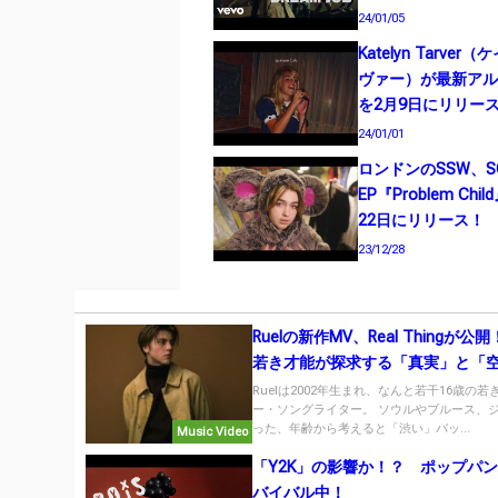
24/01/05
Katelyn Tarve
ヴァー）が最新アルバム
を2月9日にリリー
24/01/01
ロンドンのSSW、S
EP『Problem Chi
22日にリリース！
23/12/28
Ruelの新作MV、Real Thingが公
若き才能が探求する「真実」と「
世界に釘付け！
Ruelは2002年生まれ、なんと若干16歳の若
ー・ソングライター。 ソウルやブルース、
った、年齢から考えると「渋い」バッ...
Music Video
「Y2K」の影響か！？ ポップパ
バイバル中！