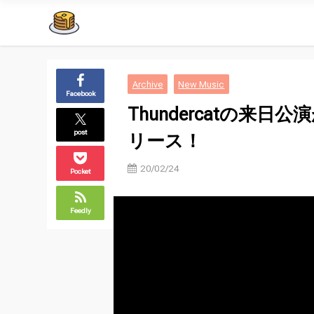
Archive
New Music
Facebook
Thundercatの来日公演
post
リース！
20/02/24
Pocket
Feedly