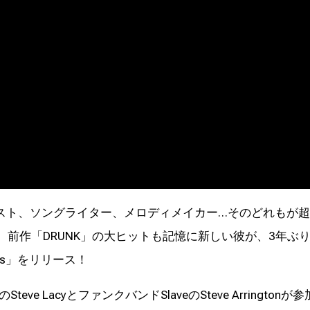
スト、ソングライター、メロディメイカー…そのどれもが
cat。前作「DRUNK」の大ヒットも記憶に新しい彼が、3年ぶ
t Is」をリリース！
Steve LacyとファンクバンドSlaveのSteve Arringtonが参