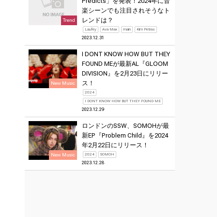
Predicts」を発表！2024年に音
楽シーンでも注目されそうなト
レンドは？
Trend
Laufey
Ava Max
main
Kim Petras
2023.12.31
I DONT KNOW HOW BUT THEY
FOUND MEが最新AL『GLOOM
DIVISION』を2月23日にリリー
ス！
New Music
2024
I DONT KNOW HOW BUT THEY FOUND ME
2023.12.29
ロンドンのSSW、SOMOHが最
新EP『Problem Child』を2024
年2月22日にリリース！
New Music
2024
SOMOH
2023.12.28