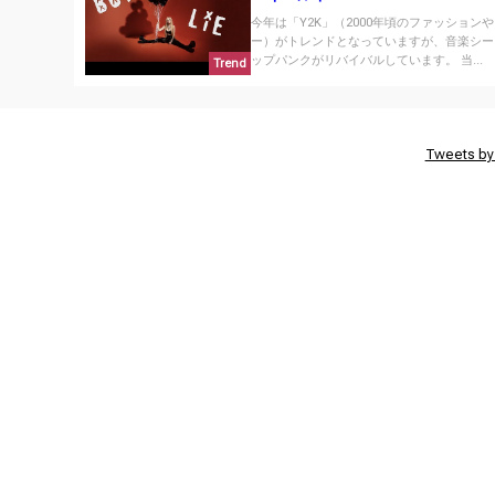
今年は「Y2K」（2000年頃のファッション
ー）がトレンドとなっていますが、音楽シー
ップパンクがリバイバルしています。 当...
Trend
Tweets by