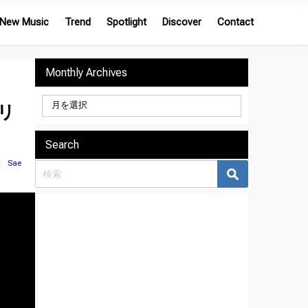
New Music
Trend
Spotlight
Discover
Contact
Monthly Archives
もリ
Search
Sae