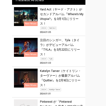
Yard Act（ヤード・アクト）が
セカンドアルバム『Where’s My
Utopia?』を3月1日にリリー
ス！
New Music
2024
Yard Act
2024.01.05
注目のシンガー、Tyla（タイ
ラ）がデビューアルバム
『TYLA』を3月22日にリリー
ス！
New Music
2024
Tyla
2024.01.03
Katelyn Tarver（ケイトリン・
ターヴァー）が最新アルバム
『Quitter』を2月9日にリリー
ス！
New Music
2024
Katelyn Tarver
2024.01.01
Pinterest が「Pinterest