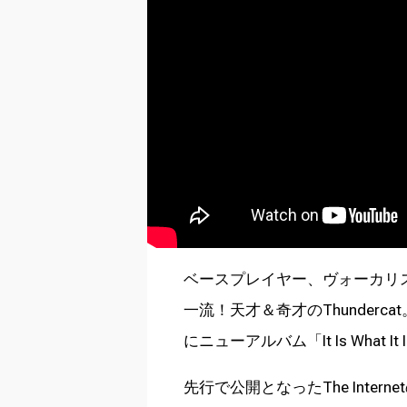
ベースプレイヤー、ヴォーカリ
一流！天才＆奇才のThunder
にニューアルバム「It Is What I
先行で公開となったThe Internetの