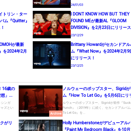
24/01/03
r（ケイトリン・ター
I DONT KNOW HOW BUT THEY
『Quitter』
FOUND MEが最新AL『GLOOM
ス！
DIVISION』を2月23日にリリー
23/12/29
OMOHが最新
Brittany Howardがセカンドア
ld』を2024年2月
ム『What Now』を2024年2月9
にリリース！
23/12/25
開！16歳の
ノルウェーのポップスター、Sigrid
空想」の
ム『How To Let Go』を5月6日に
ス！
きシンガ
ルウェーのポップスター、Sigridが前作『Suck
ジャズとい
Punch』（2019年）に続く、セカンドアルバム
To Let Go』を...
Archive
ンクがリ
Holly Humberstoneがデビューアル
『Paint My Bedroom Black』を10