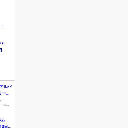
ス！
ルバ
日
がアルバ
リリー
er
『How
バム
月13日