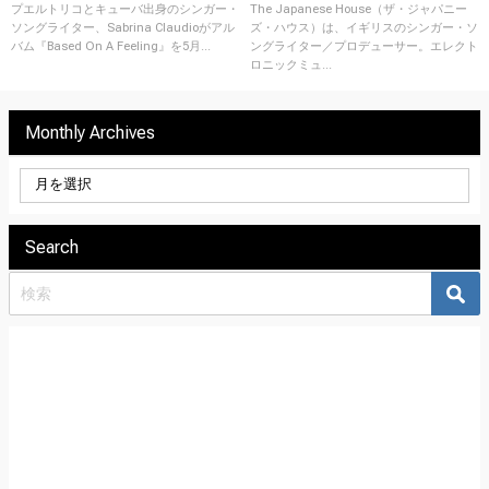
Feeling』を5月6日にリリース！
Does』を6月30日にリリース！
プエルトリコとキューバ出身のシンガー・
The Japanese House（ザ・ジャパニー
ソングライター、Sabrina Claudioがアル
ズ・ハウス）は、イギリスのシンガー・ソ
バム『Based On A Feeling』を5月...
ングライター／プロデューサー。エレクト
ロニックミュ...
Monthly Archives
Search