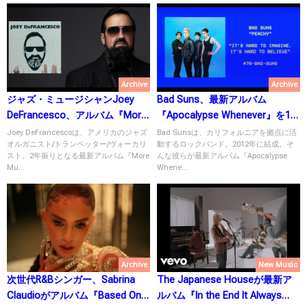
Archive
Archive
ジャズ・ミュージシャンJoey
Bad Suns、最新アルバム
DeFrancesco、アルバム『More
『Apocalypse Whenever』を1月
Music』を9月24日にリリース！
28日にリリース！
Joey DeFrancescoは、アメリカのジャズ
Bad Sunsは、カリフォルニアを拠点に活
オルガニスト/トランペッター/ヴォーカリ
動するロックバンド。2012年に結成。そ
スト。2年振りとなる最新アルバム『More
んな彼らが最新アルバム『Apocalypse
Mu...
Whene...
Archive
New Music
次世代R&Bシンガー、Sabrina
The Japanese Houseが最新ア
Claudioがアルバム『Based On A
ルバム『In the End It Always