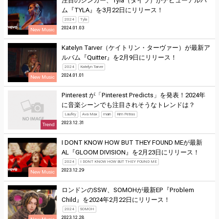
注目のシンガー、Tyla（タイラ）がデビューアルバ
ム『TYLA』を3月22日にリリース！
2024
Tyla
2024.01.03
New Music
Katelyn Tarver（ケイトリン・ターヴァー）が最新ア
ルバム『Quitter』を2月9日にリリース！
2024
Katelyn Tarver
2024.01.01
New Music
Pinterest が「Pinterest Predicts」を発表！2024年
に音楽シーンでも注目されそうなトレンドは？
Laufey
Ava Max
main
Kim Petras
2023.12.31
Trend
I DONT KNOW HOW BUT THEY FOUND MEが最新
AL『GLOOM DIVISION』を2月23日にリリース！
2024
I DONT KNOW HOW BUT THEY FOUND ME
2023.12.29
New Music
ロンドンのSSW、SOMOHが最新EP『Problem
Child』を2024年2月22日にリリース！
2024
SOMOH
2023.12.28