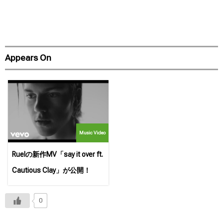
Appears On
Music Video
Ruelの新作MV「say it over ft.
Cautious Clay」が公開！
0