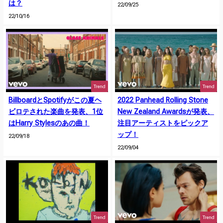
は？
22/09/25
22/10/16
Trend
Trend
BillboardとSpotifyがこの夏ヘ
2022 Panhead Rolling Stone
ビロテされた楽曲を発表、1位
New Zealand Awardsが発表、
はHarry Stylesのあの曲！
注目アーティストをピックア
ップ！
22/09/18
22/09/04
Trend
Trend