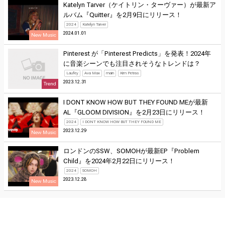
Katelyn Tarver（ケイトリン・ターヴァー）が最新ア
ルバム『Quitter』を2月9日にリリース！
2024
Katelyn Tarver
2024.01.01
New Music
Pinterest が「Pinterest Predicts」を発表！2024年
に音楽シーンでも注目されそうなトレンドは？
Laufey
Ava Max
main
Kim Petras
2023.12.31
Trend
I DONT KNOW HOW BUT THEY FOUND MEが最新
AL『GLOOM DIVISION』を2月23日にリリース！
2024
I DONT KNOW HOW BUT THEY FOUND ME
2023.12.29
New Music
ロンドンのSSW、SOMOHが最新EP『Problem
Child』を2024年2月22日にリリース！
2024
SOMOH
2023.12.28
New Music