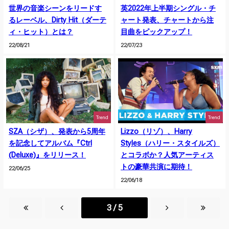
世界の音楽シーンをリードす
英2022年上半期シングル・チ
るレーベル、Dirty Hit（ダーテ
ャート発表、チャートから注
ィ・ヒット）とは？
目曲をピックアップ！
22/08/21
22/07/23
Trend
Trend
SZA（シザ）、発表から5周年
Lizzo（リゾ）、Harry
を記念してアルバム『Ctrl
Styles（ハリー・スタイルズ）
(Deluxe)』をリリース！
とコラボか？人気アーティス
トの豪華共演に期待！
22/06/25
22/06/18
3 / 5