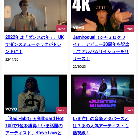
Trend
Trend
2022年は「ダンスの年」、UK
Jamiroquai（ジャミロクワ
でダンスミュージックがトレ
イ）、デビュー30周年を記念
ンドに！
してアルバムリイシューをリ
リース！
22/11/20
22/10/23
Trend
Trend
「Bad Habit」がBillboard Hot
いま注目の音楽メタバースと
100で1位を獲得！いま話題の
は？あの人気アーティストも
アーティスト、Steve Lacyと
熱視線！