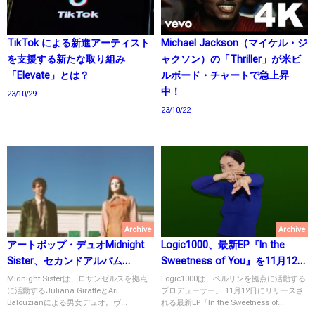
TikTok による新進アーティスト
Michael Jackson（マイケル・ジ
を支援する新たな取り組み
ャクソン）の「Thriller」が米ビ
「Elevate」とは？
ルボード・チャートで急上昇
中！
23/10/29
23/10/22
Archive
Archive
アートポップ・デュオMidnight
Logic1000、最新EP『In the
Sister、セカンドアルバム
Sweetness of You』を11月12日
「Painting the Roses」をリリー
にリリース！
Midnight Sisterは、ロサンゼルスを拠点
Logic1000は、ベルリンを拠点に活動する
に活動するJuliana GiraffeとAri
プロデューサー。 11月12日にリリースさ
ス！
Balouzianによる男女デュオ。ヴ...
れる最新EP『In the Sweetness of...