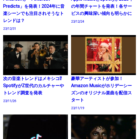
Predicts」を発表！2024年に音
の年間チャートを発表！各サー
楽シーンでも注目されそうなト
ビスの興味深い傾向も明らかに
レンドは？
23/12/24
23/12/31
次の音楽トレンドはメキシコ⁉
豪華アーティストが参加！
SpotifyがZ世代のカルチャーや
Amazon Musicがホリデーシー
トレンド調査を発表
ズンのオリジナル楽曲を配信ス
タート
23/11/26
23/11/19