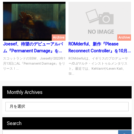
Archive
Archive
Joesef、待望のデビューアルバ
ROMderful、新作『Please
ム『Permanent Damage』を
Reconnect Controller』を10月
2023年1月13日にリリース！
29日リリース！
スコットランドのSSW、Joesefが2023年1
ROMderfulは、イギリスのプロデューサ
月13日にAL『Permanent Damage』をリ
ー/DJ/マルチ・インストゥルメンタリス
リース！...
ト。最近では、KehlaniやLeven Kali、
SI...
Monthly Archives
Search