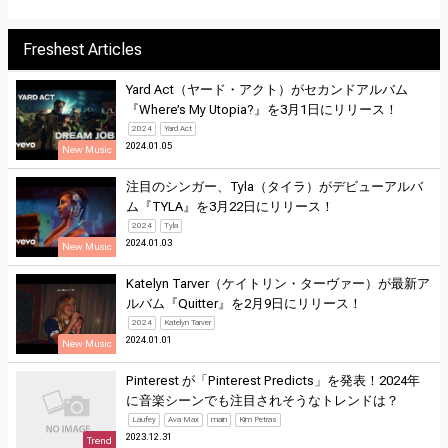
Freshest Articles
Yard Act（ヤード・アクト）がセカンドアルバム
『Where’s My Utopia?』を3月1日にリリース！
2024
Yard Act
2024.01.05
New Music
注目のシンガー、Tyla（タイラ）がデビューアルバ
ム『TYLA』を3月22日にリリース！
2024
Tyla
2024.01.03
New Music
Katelyn Tarver（ケイトリン・ターヴァー）が最新ア
ルバム『Quitter』を2月9日にリリース！
2024
Katelyn Tarver
2024.01.01
New Music
Pinterest が「Pinterest Predicts」を発表！2024年
に音楽シーンでも注目されそうなトレンドは？
Laufey
Ava Max
main
Kim Petras
2023.12.31
Trend