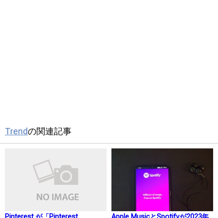
Trend
の関連記事
Pinterest が「Pinterest
Apple MusicとSpotifyが2023年