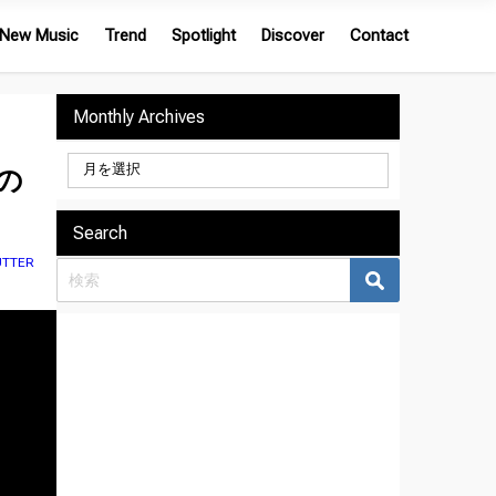
New Music
Trend
Spotlight
Discover
Contact
Monthly Archives
女の
Search
UTTER