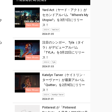
Yard Act（ヤード・アクト）が
。
セカンドアルバム『Where’s My
ク
Utopia?』を3月1日にリリー
ス！
New Music
2024
Yard Act
2024.01.05
も
注目のシンガー、Tyla（タイ
ラ）がデビューアルバム
『TYLA』を3月22日にリリー
ス！
New Music
2024
Tyla
2024.01.03
Katelyn Tarver（ケイトリン・
ターヴァー）が最新アルバム
『Quitter』を2月9日にリリー
ス！
New Music
2024
Katelyn Tarver
2024.01.01
Pinterest が「Pinterest