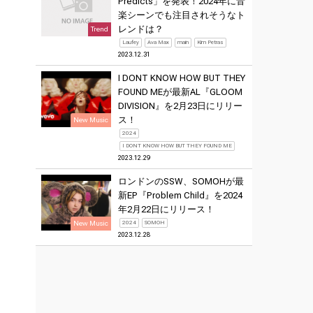
Predicts」を発表！2024年に音
楽シーンでも注目されそうなト
レンドは？
Trend
Laufey
Ava Max
main
Kim Petras
2023.12.31
I DONT KNOW HOW BUT THEY
FOUND MEが最新AL『GLOOM
DIVISION』を2月23日にリリー
ス！
New Music
2024
I DONT KNOW HOW BUT THEY FOUND ME
2023.12.29
ロンドンのSSW、SOMOHが最
新EP『Problem Child』を2024
年2月22日にリリース！
New Music
2024
SOMOH
2023.12.28