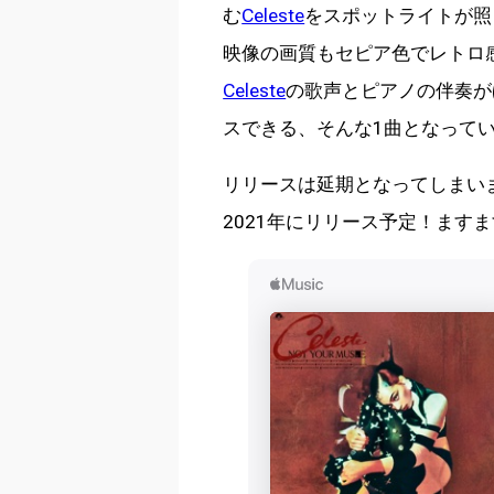
む
Celeste
をスポットライトが照
映像の画質もセピア色でレトロ
Celeste
の歌声とピアノの伴奏が
スできる、そんな1曲となって
リリースは延期となってしまいま
2021年にリリース予定！ます