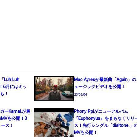
Luh Luh
Mac Ayresが最新曲「Again」
開！6月にはミッ
ュージックビデオを公開！
スも！
23/03/04
ーKamal.が最
Phony Pplがニューアルバム
」のMVを公開！3
『Euphonyus』をまもなくリリ
リース！
ス！先行シングル「dialtone.」
MVも公開！