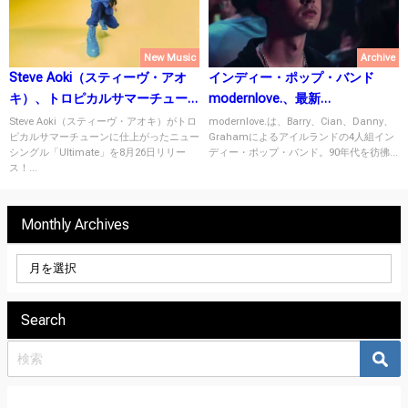
New Music
Archive
Steve Aoki（スティーヴ・アオ
インディー・ポップ・バンド
キ）、トロピカルサマーチュー
modernlove.、最新
ン「Ultimate」をリリース！
EP『monochrome blue』をリリ
Steve Aoki（スティーヴ・アオキ）がトロ
modernlove.は、Barry、Cian、Danny、
ピカルサマーチューンに仕上がったニュー
Grahamによるアイルランドの4人組イン
ース！
シングル「Ultimate」を8月26日リリー
ディー・ポップ・バンド。90年代を彷彿...
ス！...
Monthly Archives
Search