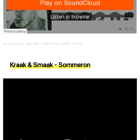
Hit City U.S.A.
·
Shy Girls - Trivial Motion (PREP Remix)
Kraak & Smaak - Sommeron