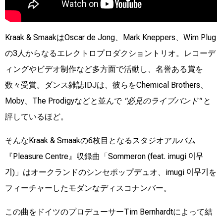
Kraak & SmaakはOscar de Jong、Mark Kneppers、Wim Plug
の3人からなるエレクトロプロダクショントリオ。レコーデ
ィングやビデオ制作など多方面で活動し、名誉ある賞を
数々受賞。ダンス雑誌IDJは、彼らをChemical Brothers、
Moby、The Prodigyなどと並んで
"必見のライブバンド"
と
評しているほど。
そんなKraak & Smaakの6枚目となるスタジオアルバム
『Pleasure Centre』収録曲「Sommeron (feat. imugi 이무
기)」はオークランドのシンセポップデュオ、imugi 이무기を
フィーチャーしたモダンなディスコナンバー。
この曲をドイツのプロデューサーTim Bernhardtによって結