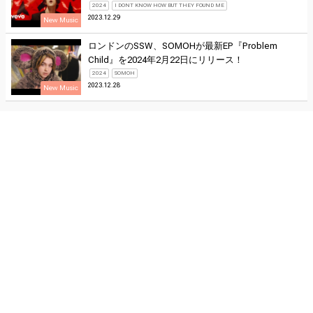
2024
I DONT KNOW HOW BUT THEY FOUND ME
2023.12.29
New Music
ロンドンのSSW、SOMOHが最新EP『Problem
Child』を2024年2月22日にリリース！
2024
SOMOH
2023.12.28
New Music