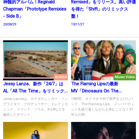
神髄的アルバム！Reginald
Remixed」をリリース。高い評価
Chapman「Prototype Remixies
を得た「Shift」のリミックス
- Side B」
盤！
20/08/29
19/11/27
Archive
Music Video
Jessy Lanza、新作「24/7」は
The Flaming Lipsの最新
AL「All The Time」をリミック
MV「Dinosaurs On The
スしたミックステープ！
Mountain」公開！通算21枚目の
Jessy Lanzaは、カナダのシンガー・ソン
1983年、オクラホマ州で産声を上げたバ
グライター、プロデューサー。エレクトロ
ンド、The Flaming Lips。 メンバーチェ
フル・アルバムもリリース間
ニック、ファンク、ソウル、R＆Bなどを
ンジを繰り返しながらも休むことなく37
近！
融合したサウンド...
年もの間...