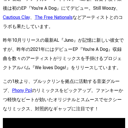
後は初のEP『You’re A Dog』にてデビュー。Still Woozy、
Cautious Clay
、
The Free Nationals
などアーティストとのコ
ラボも果たしています。
昨年10月リリースの最新AL『Juno』が記憶に新しい彼女で
すが、昨年の2021年にはデビューEP『You’re A Dog』収録
曲を数々のアーティストがリミックスを手掛けるプロジェ
クトアルバム『We loves Dogs!』をリリースしています。
この1枚より、ブルックリンを拠点に活動する音楽グルー
プ、
Phony Ppl
のリミックスをピックアップ。ファンキーか
つ軽快なビートが効いたオリジナルとスムースでセクシー
なリミックス、対照的なギャップに注目です！