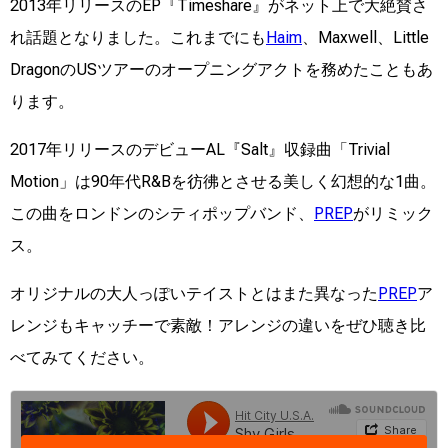
2013年リリースのEP『Timeshare』がネット上で大絶賛さ
れ話題となりました。これまでにも
Haim
、Maxwell、Little
DragonのUSツアーのオープニングアクトを務めたこともあ
ります。
2017年リリースのデビューAL『Salt』収録曲「Trivial
Motion」は90年代R&Bを彷彿とさせる美しく幻想的な1曲。
この曲をロンドンのシティポップバンド、
PREP
がリミック
ス。
オリジナルの大人っぽいテイストとはまた異なった
PREP
ア
レンジもキャッチーで素敵！アレンジの違いをぜひ聴き比
べてみてください。