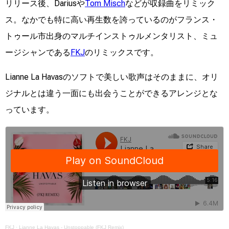
リリース後、Dariusや
Tom Misch
などが収録曲をリミック
ス。なかでも特に高い再生数を誇っているのがフランス・
トゥール市出身のマルチインストゥルメンタリスト、ミュ
ージシャンである
FKJ
のリミックスです。
Lianne La Havasのソフトで美しい歌声はそのままに、オリ
ジナルとは違う一面にも出会うことができるアレンジとな
っています。
FKJ
·
Lianne La Havas - Unstoppable (FKJ Remix)