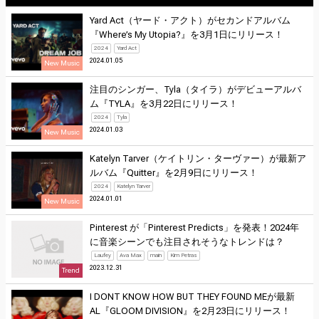
Yard Act（ヤード・アクト）がセカンドアルバム
『Where’s My Utopia?』を3月1日にリリース！
2024
Yard Act
2024.01.05
New Music
注目のシンガー、Tyla（タイラ）がデビューアルバ
ム『TYLA』を3月22日にリリース！
2024
Tyla
2024.01.03
New Music
Katelyn Tarver（ケイトリン・ターヴァー）が最新ア
ルバム『Quitter』を2月9日にリリース！
2024
Katelyn Tarver
2024.01.01
New Music
Pinterest が「Pinterest Predicts」を発表！2024年
に音楽シーンでも注目されそうなトレンドは？
Laufey
Ava Max
main
Kim Petras
2023.12.31
Trend
I DONT KNOW HOW BUT THEY FOUND MEが最新
AL『GLOOM DIVISION』を2月23日にリリース！