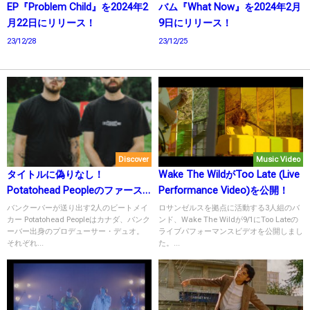
EP『Problem Child』を2024年2
バム『What Now』を2024年2月
月22日にリリース！
9日にリリース！
23/12/28
23/12/25
Discover
Music Video
タイトルに偽りなし！
Wake The WildがToo Late (Live
Potatohead Peopleのファース
Performance Video)を公開！
ト・アルバム「Big Luxury」
バンクーバーが送り出す2人のビートメイ
ロサンゼルスを拠点に活動する3人組のバ
カー Potatohead Peopleはカナダ、バンク
ンド、Wake The Wildが9/1にToo Lateの
ーバー出身のプロデューサー・デュオ。
ライブパフォーマンスビデオを公開しまし
それぞれ...
た。...