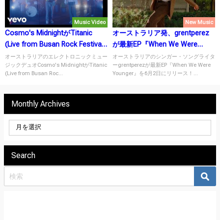
Music Video
New Music
Cosmo's MidnightがTitanic
オーストラリア発、grentperez
(Live from Busan Rock Festival)
が最新EP『When We Were
を公開！
Younger』を6月2日にリリー
オーストラリアのエレクトロニックミュー
オーストラリアのシンガー・ソングライタ
ジックデュオCosmo's MidnightがTitanic
ーgrentperezが最新EP『When We Were
ス！
(Live from Busan Roc...
Younger』を6月2日にリリース！...
Monthly Archives
Search