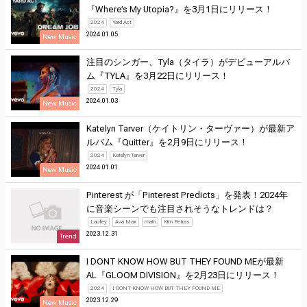
『Where’s My Utopia?』を3月1日にリリース！
2024
Yard Act
2024.01.05
New Music
注目のシンガー、Tyla（タイラ）がデビューアルバ
ム『TYLA』を3月22日にリリース！
2024
Tyla
2024.01.03
New Music
Katelyn Tarver（ケイトリン・ターヴァー）が最新ア
ルバム『Quitter』を2月9日にリリース！
2024
Katelyn Tarver
2024.01.01
New Music
Pinterest が「Pinterest Predicts」を発表！2024年
に音楽シーンでも注目されそうなトレンドは？
Laufey
Ava Max
main
Kim Petras
2023.12.31
Trend
I DONT KNOW HOW BUT THEY FOUND MEが最新
AL『GLOOM DIVISION』を2月23日にリリース！
2024
I DONT KNOW HOW BUT THEY FOUND ME
2023.12.29
New Music