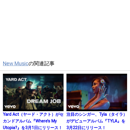
New Music
の関連記事
Yard Act（ヤード・アクト）がセ
注目のシンガー、Tyla（タイラ）
カンドアルバム『Where’s My
がデビューアルバム『TYLA』を
Utopia?』を3月1日にリリース！
3月22日にリリース！