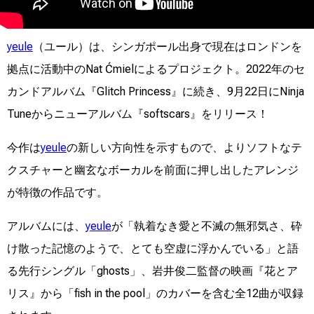
yeule
（ユール）は、シンガポール出身で現在はロンドンを
拠点に活動中のNat Ćmielによるプロジェクト。2022年のセ
カンドアルバム『Glitch Princess』に続き、9月22日にNinja
Tuneからニューアルバム『softscars』をリリース！
今作は
yeule
の新しい方向性を示すもので、よりソフトなテ
クスチャーと幽玄なボーカルを前面に押し出したアレンジ
が特徴の作品です。
アルバムには、
yeule
が「執着なき愛と不滅の無邪気さ、砕
け散った記憶のようで、とても空虚に浮かんでいる」と語
る先行シングル「ghosts」、岩井俊二監督の映画『花とア
リス』から「fish in the pool」のカバーを含む全12曲が収録