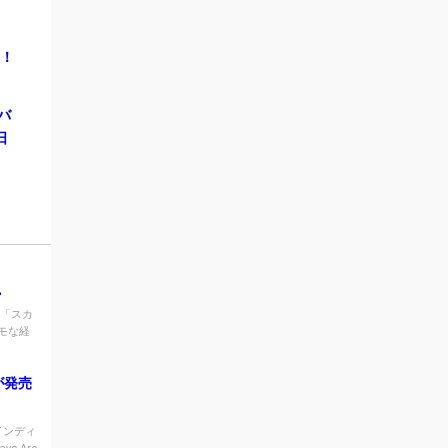
ス！
ルバ
日
、
。
 「スカ
モな経
が発売
インディ