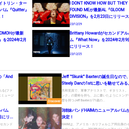
r（ケイトリン・ター
I DONT KNOW HOW BUT THEY
『Quitter』
FOUND MEが最新AL『GLOOM
ス！
DIVISION』を2月23日にリリー
23/12/29
OMOHが最新
Brittany Howardがセカンドア
ld』を2024年2月
ム『What Now』を2024年2月9
にリリース！
23/12/25
「And
Jeff "Skunk" Baxterの誕生日なので
Steely Danの1stに思いを馳せてみる
れる(ファ
共和党員で、軍事アナリストで、ギタリスト。
エミュージ
ンク」の愛称を持ち、上に書いたようにトンデ
歴を持つJeff Baxterが71歳の...
Discover
ルバム
3姉妹バンドHAIMのニューアルバム
10日にリリ
決定！
のセカンド
HAIMは、アメリカ・カリフォルニア州出身の