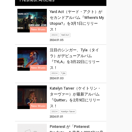
Yard Act（ヤード・アクト）が
セカンドアルバム『Where’s My
Utopia?』を3月1日にリリー
ス！
New Music
2024
Yard Act
2024.01.05
注目のシンガー、Tyla（タイ
ラ）がデビューアルバム
『TYLA』を3月22日にリリー
ス！
New Music
2024
Tyla
2024.01.03
Katelyn Tarver（ケイトリン・
ターヴァー）が最新アルバム
『Quitter』を2月9日にリリー
ス！
New Music
2024
Katelyn Tarver
2024.01.01
Pinterest が「Pinterest