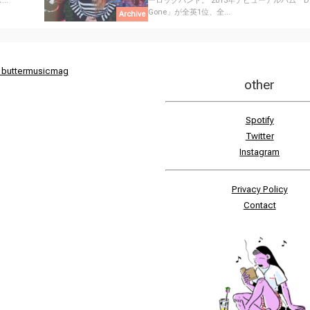
..
ーロックバンド。 2013年デビューアルバム「Day
Gone」が全英1位、全...
Archive
 buttermusicmag
other
Spotify
Twitter
Instagram
Privacy Policy
Contact