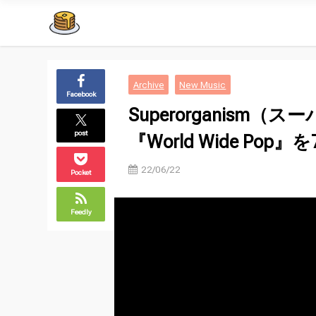
Archive
New Music
Facebook
Superorganis
post
『World Wide Po
22/06/22
Pocket
Feedly