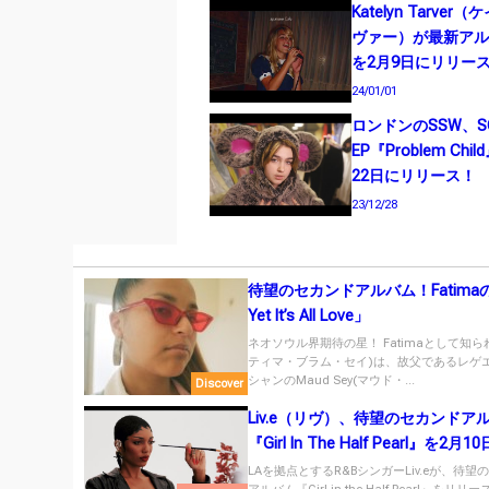
Katelyn Tarve
ヴァー）が最新アルバム
を2月9日にリリー
24/01/01
ロンドンのSSW、S
EP『Problem Chi
22日にリリース！
23/12/28
待望のセカンドアルバム！Fatimaの
Yet It’s All Love」
ネオソウル界期待の星！ Fatimaとして知ら
ティマ・ブラム・セイ)は、故父であるレゲ
シャンのMaud Sey(マウド・...
Discover
Liv.e（リヴ）、待望のセカンドア
『Girl In The Half Pearl』を2月
ース！
LAを拠点とするR&BシンガーLiv.eが、待望