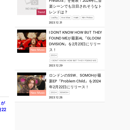
Predicts」を発表！2024年に音
楽シーンでも注目されそうなト
レンドは？
Trend
Laufey
Ava Max
main
Kim Petras
2023.12.31
I DONT KNOW HOW BUT THEY
FOUND MEが最新AL『GLOOM
DIVISION』を2月23日にリリー
ス！
New Music
2024
I DONT KNOW HOW BUT THEY FOUND ME
2023.12.29
ロンドンのSSW、SOMOHが最
新EP『Problem Child』を2024
年2月22日にリリース！
New Music
2024
SOMOH
2023.12.28
）が
22