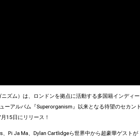
ガニズム）は、ロンドンを拠点に活動する多国籍インディー
ーアルバム『Superorganism』以来となる待望のセカン
』を7月15日にリリース！
us、Pi Ja Ma、Dylan Cartlidgeら世界中から超豪華ゲストが