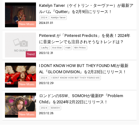
Katelyn Tarver（ケイトリン・ターヴァー）が最新ア
ルバム『Quitter』を2月9日にリリース！
2024
Katelyn Tarver
2024.01.01
New Music
Pinterest が「Pinterest Predicts」を発表！2024年
に音楽シーンでも注目されそうなトレンドは？
Laufey
Ava Max
main
Kim Petras
2023.12.31
Trend
I DONT KNOW HOW BUT THEY FOUND MEが最新
AL『GLOOM DIVISION』を2月23日にリリース！
2024
I DONT KNOW HOW BUT THEY FOUND ME
2023.12.29
New Music
ロンドンのSSW、SOMOHが最新EP『Problem
Child』を2024年2月22日にリリース！
2024
SOMOH
2023.12.28
New Music