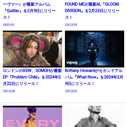
ーヴァー）が最新アルバム
FOUND MEが最新AL『GLOOM
『Quitter』を2月9日にリリー
DIVISION』を2月23日にリリー
ス！
ス！
24/01/01
23/12/29
ロンドンのSSW、SOMOHが最新
Brittany Howardがセカンドアル
EP『Problem Child』を2024年2
バム『What Now』を2024年2月
月22日にリリース！
9日にリリース！
23/12/28
23/12/25