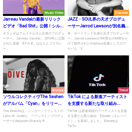
Music Video
Discover
Jarreau Vandalの最新リリック
JAZZ・SOUL界の天才プロデュ
ビデオ「Bad Shit」公開！シルキ
ーサーJarrod Lawsonが別名義
ーなトラックに酔う！
作として表現する「VISION」
オランダはアムステルダム出身のプロデュ
米・ポートランド出身の天才プロデューサ
ーサー、Jarreau Vandal。 2015年に公開
ー、Jarrod Lawsonが5年間もの時間をか
された楽曲「B.Y.O.B」はなんとコラボレ
けて制作されたOrpheus名義としてのア
ー...
ルバム「V...
Archive
Trend
ソウルコレクティヴThe Seshen
TikTok による新進アーティスト
がアルバム「Cyan」をリリー
を支援する新たな取り組み
ス！
「Elevate」とは？
The Seshenは、シンガー／リリシストの
TikTok は新進気鋭のアーティストを支援
Lalin St. Justeと、ベーシスト／プロデュ
する新たな取り組み「Elevate（エレベー
ーサーのAkiyoshi Eharaを中...
ト）」を発表しました。 Elevateは、
TikTo...