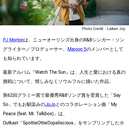
Photo Credit：Laiken Joy
PJ Morton
は、ニューオーリンズ出身のR&Bシンガー・ソン
グライター／プロデューサー。
Maroon 5
のメンバーとして
も知られています。
最新アルバム『Watch The Sun』は、人生と愛における真の
挑戦について、惜しみなくソウルフルに描いた作品。
第62回グラミー賞で最優秀R&Bソング賞を受賞した「Say
So」でもお馴染みの
JoJo
とのコラボレーション曲「My
Peace (feat. Mr. Talkbox)」は、
Outkast「SpottieOttieDopaliscious」をサンプリングしたホ