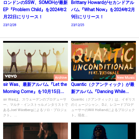
ロンドンのSSW、SOMOHが最新
Brittany Howardがセカンドアル
EP『Problem Child』を2024年2
バム『What Now』を2024年2月
月22日にリリース！
9日にリリース！
23/12/28
23/12/25
Archive
New Music
sir Was、最新アルバム『Let the
Quantic（クアンティック）が最
Morning Come』を10月15日に
新アルバム『Dancing While
リリース！
Falling』を11月10日にリリー
sir Wasは、スウェーデンのプロデューサ
Quantic（クアンティック）は、イギリス
ー、マルチ・インストゥルメンタリストで
のミュージシャン、DJ、レコードプロデ
ス！
あるJoel Wästbergによるソロ・プロジェ
ューサーのWill Hollandによるプロジェク
クト。 ...
ト。現在...