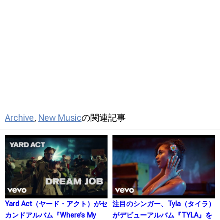
Archive
,
New Music
の関連記事
Yard Act（ヤード・アクト）がセ
注目のシンガー、Tyla（タイラ）
カンドアルバム『Where’s My
がデビューアルバム『TYLA』を