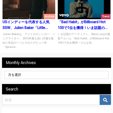
Archive
Trend
USインディーを代表する人気
「Bad Habit」がBillboard Hot
SSW、Julien Baker「Little
100で1位を獲得！いま話題のア
Oblivions」をリリース！
ーティスト、Steve Lacyとは？
Julien Bakerは、アメリカのシンガー・ソ
いま話題のアーティスト、Steve Lacyの最
ングライター。 2015年最も高い評価を集
新アルバム「Bad Habit」がBillboard Hot
めた作品の一つとされたデビュー作
100で1位を獲得！そんなSt...
「Spraine...
Monthly Archives
Search