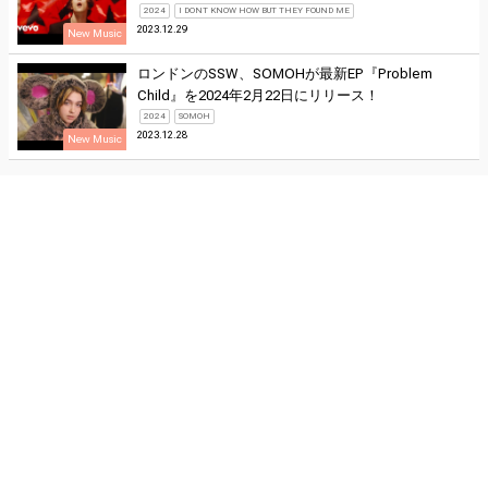
2024
I DONT KNOW HOW BUT THEY FOUND ME
2023.12.29
New Music
ロンドンのSSW、SOMOHが最新EP『Problem
Child』を2024年2月22日にリリース！
2024
SOMOH
2023.12.28
New Music