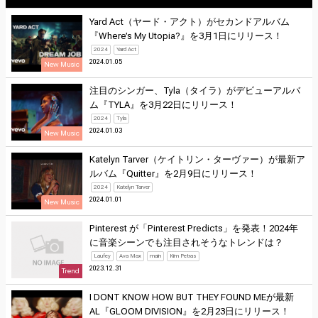
Yard Act（ヤード・アクト）がセカンドアルバム
『Where’s My Utopia?』を3月1日にリリース！
2024
Yard Act
2024.01.05
New Music
注目のシンガー、Tyla（タイラ）がデビューアルバ
ム『TYLA』を3月22日にリリース！
2024
Tyla
2024.01.03
New Music
Katelyn Tarver（ケイトリン・ターヴァー）が最新ア
ルバム『Quitter』を2月9日にリリース！
2024
Katelyn Tarver
2024.01.01
New Music
Pinterest が「Pinterest Predicts」を発表！2024年
に音楽シーンでも注目されそうなトレンドは？
Laufey
Ava Max
main
Kim Petras
2023.12.31
Trend
I DONT KNOW HOW BUT THEY FOUND MEが最新
AL『GLOOM DIVISION』を2月23日にリリース！