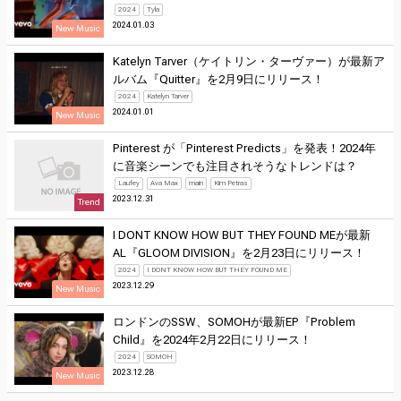
2024
Tyla
2024.01.03
New Music
Katelyn Tarver（ケイトリン・ターヴァー）が最新ア
ルバム『Quitter』を2月9日にリリース！
2024
Katelyn Tarver
2024.01.01
New Music
Pinterest が「Pinterest Predicts」を発表！2024年
に音楽シーンでも注目されそうなトレンドは？
Laufey
Ava Max
main
Kim Petras
2023.12.31
Trend
I DONT KNOW HOW BUT THEY FOUND MEが最新
AL『GLOOM DIVISION』を2月23日にリリース！
2024
I DONT KNOW HOW BUT THEY FOUND ME
2023.12.29
New Music
ロンドンのSSW、SOMOHが最新EP『Problem
Child』を2024年2月22日にリリース！
2024
SOMOH
2023.12.28
New Music