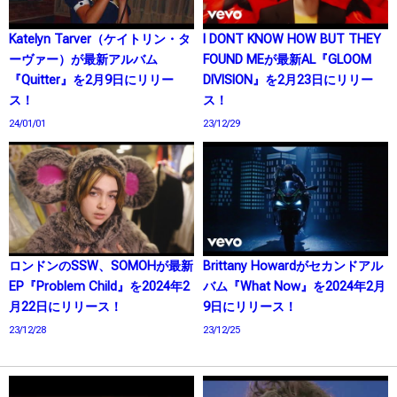
Katelyn Tarver（ケイトリン・タ
I DONT KNOW HOW BUT THEY
ーヴァー）が最新アルバム
FOUND MEが最新AL『GLOOM
『Quitter』を2月9日にリリー
DIVISION』を2月23日にリリー
ス！
ス！
24/01/01
23/12/29
ロンドンのSSW、SOMOHが最新
Brittany Howardがセカンドアル
EP『Problem Child』を2024年2
バム『What Now』を2024年2月
月22日にリリース！
9日にリリース！
23/12/28
23/12/25