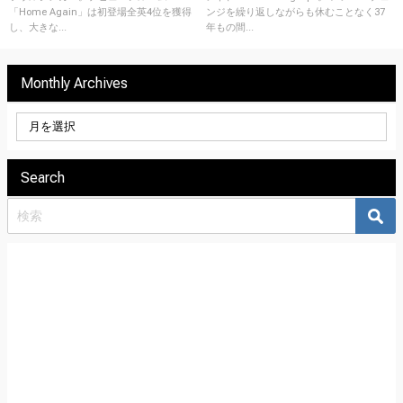
フル・アルバムもリリース間
「Home Again」は初登場全英4位を獲得
ンジを繰り返しながらも休むことなく37
近！
し、大きな...
年もの間...
Monthly Archives
Search