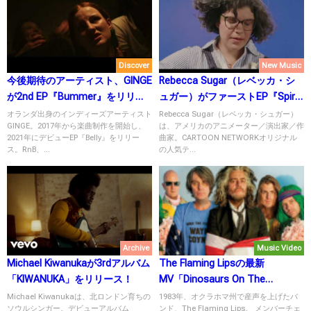
Discover
New Music
今後期待のアーティスト、GINGE
Rebecca Sugar（レベッカ・シ
が2nd EP『Bummer』をリリー
ュガー）がファーストEP『Spiral
ス！
Bound』を11月3日にリリース！
オランダ出身のインディーズアーティスト
Rebecca Sugar（レベッカ・シュガー）
GINGE。2017年から楽曲制作を開始し、
は、アメリカのアニメーター／演出家／作
2021年にデビューEP『Belly』をリリー
曲家。CARTOON NETWORKオリジナル
ス。RnB、...
の人気テ...
Archive
Music Video
Michael Kiwanukaが3rdアルバム
The Flaming Lipsの最新
「KIWANUKA」をリリース！
MV「Dinosaurs On The
Mountain」公開！通算21枚目の
Michael Kiwanukaは、北ロンドン育ちの
1983年、オクラホマ州で産声を上げたバ
ソウルシンガー。デビューアルバム
ンド、The Flaming Lips。 メンバーチェ