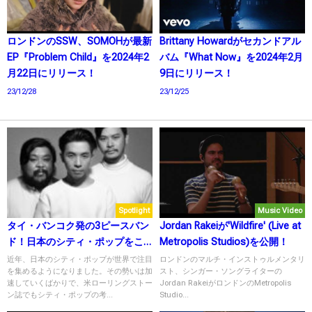
ロンドンのSSW、SOMOHが最新
Brittany Howardがセカンドアル
EP『Problem Child』を2024年2
バム『What Now』を2024年2月
月22日にリリース！
9日にリリース！
23/12/28
23/12/25
Spotlight
Music Video
タイ・バンコク発の3ピースバン
Jordan Rakeiが'Wildfire' (Live at
ド！日本のシティ・ポップをこ
Metropolis Studios)を公開！
よなく愛するPolycatとは？
近年、日本のシティ・ポップが世界で注目
ロンドンのマルチ・インストゥルメンタリ
を集めるようになりました。その勢いは加
スト、シンガー・ソングライターの
速していくばかりで、米ローリングストー
Jordan RakeiがロンドンのMetropolis
ン誌でもシティ・ポップの考...
Studio...