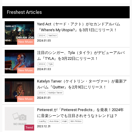
Freshest Articles
Yard Act（ヤード・アクト）がセカンドアルバム
『Where’s My Utopia?』を3月1日にリリース！
2024
Yard Act
2024.01.05
New Music
注目のシンガー、Tyla（タイラ）がデビューアルバ
ム『TYLA』を3月22日にリリース！
2024
Tyla
2024.01.03
New Music
Katelyn Tarver（ケイトリン・ターヴァー）が最新ア
ルバム『Quitter』を2月9日にリリース！
2024
Katelyn Tarver
2024.01.01
New Music
Pinterest が「Pinterest Predicts」を発表！2024年
に音楽シーンでも注目されそうなトレンドは？
Laufey
Ava Max
main
Kim Petras
2023.12.31
Trend