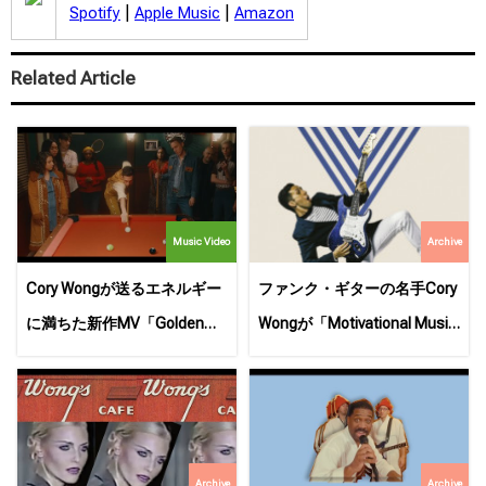
|
|
Spotify
Apple Music
Amazon
Related Article
Music Video
Archive
Cory Wongが送るエネルギー
ファンク・ギターの名手Cory
に満ちた新作MV「Golden」
Wongが「Motivational Music
に思わず体がこわばる！
for the Syncopated Soul」を
リリース！
Archive
Archive