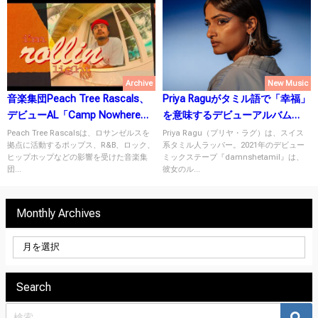
Archive
New Music
音楽集団Peach Tree Rascals、
Priya Raguがタミル語で「幸福」
デビューAL「Camp Nowhere」
を意味するデビューアルバム
をリリース！
『Santhosam』を10月20日にリ
Peach Tree Rascalsは、ロサンゼルスを
Priya Ragu（プリヤ・ラグ）は、スイス
拠点に活動するポップス、R&B、ロック、
系タミル人ラッパー。2021年のデビュー
リース！
ヒップホップなどの影響を受けた音楽集
ミックステープ『damnshetamil』は、
団...
彼女のル...
Monthly Archives
Search