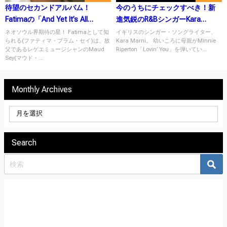
待望のセカンドアルバム！
今のうちにチェックすべき！新
Fatimaの「And Yet It’s All
進気鋭のR&BシンガーKara
Love」
Marni「No Logic」
ネオソウル界期待の星！ Fatimaとして知
イギリスのシンガー・ソングライター、
られる(ファティマ・ブラム・セイ)は、故
Kara Marni。 幼いころに母親がMinnie
父であるレゲエミュージシャンのMaud
Riperton「Lovin’ You」を弾いてい...
Sey(マウド・...
Monthly Archives
Search