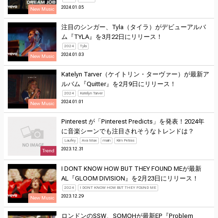
2024.01.05
New Music
注目のシンガー、Tyla（タイラ）がデビューアルバ
ム『TYLA』を3月22日にリリース！
2024
Tyla
2024.01.03
New Music
Katelyn Tarver（ケイトリン・ターヴァー）が最新ア
ルバム『Quitter』を2月9日にリリース！
2024
Katelyn Tarver
2024.01.01
New Music
Pinterest が「Pinterest Predicts」を発表！2024年
に音楽シーンでも注目されそうなトレンドは？
Laufey
Ava Max
main
Kim Petras
2023.12.31
Trend
I DONT KNOW HOW BUT THEY FOUND MEが最新
AL『GLOOM DIVISION』を2月23日にリリース！
2024
I DONT KNOW HOW BUT THEY FOUND ME
2023.12.29
New Music
ロンドンのSSW、SOMOHが最新EP『Problem