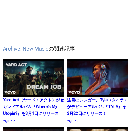
Archive
,
New Music
の関連記事
Yard Act（ヤード・アクト）がセ
注目のシンガー、Tyla（タイラ）
カンドアルバム『Where’s My
がデビューアルバム『TYLA』を
Utopia?』を3月1日にリリース！
3月22日にリリース！
24/01/05
24/01/03