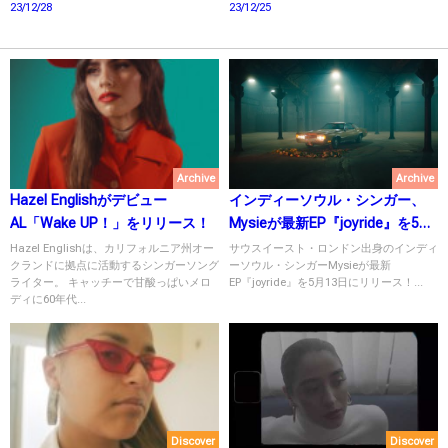
23/12/28
23/12/25
Archive
Archive
Hazel Englishがデビュー
インディーソウル・シンガー、
AL「Wake UP！」をリリース！
Mysieが最新EP『joyride』を5月
13日にリリース！
Hazel Englishは、カリフォルニア州オー
サウスイースト・ロンドン出身のインディ
クランドに拠点に活動するシンガーソング
ーソウル・シンガーMysieが最新
ライター。 キャッチーで甘酸っぱいメロ
EP『joyride』を5月13日にリリース！...
ディに60年代...
Discover
Discover