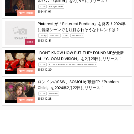
ルバム『Quitter』を2月9日にリリース！
2024
Katelyn Tarver
2024.01.01
New Music
Pinterest が「Pinterest Predicts」を発表！2024年
に音楽シーンでも注目されそうなトレンドは？
Laufey
Ava Max
main
Kim Petras
2023.12.31
Trend
I DONT KNOW HOW BUT THEY FOUND MEが最新
AL『GLOOM DIVISION』を2月23日にリリース！
2024
I DONT KNOW HOW BUT THEY FOUND ME
2023.12.29
New Music
ロンドンのSSW、SOMOHが最新EP『Problem
Child』を2024年2月22日にリリース！
2024
SOMOH
2023.12.28
New Music