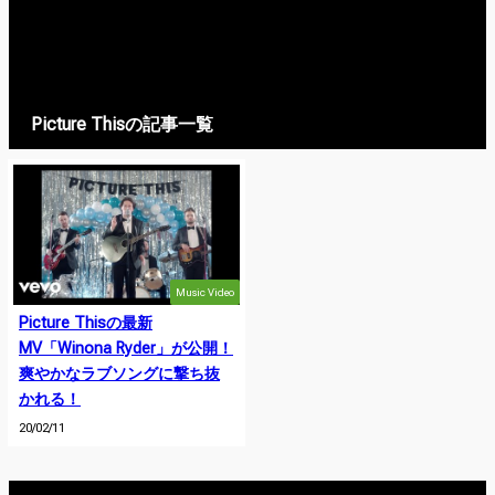
Picture Thisの記事一覧
Music Video
Picture Thisの最新
MV「Winona Ryder」が公開！
爽やかなラブソングに撃ち抜
かれる！
20/02/11