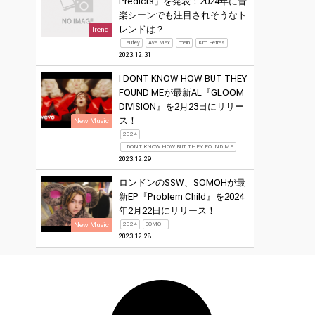
Predicts」を発表！2024年に音
楽シーンでも注目されそうなト
レンドは？
Trend
Laufey
Ava Max
main
Kim Petras
2023.12.31
I DONT KNOW HOW BUT THEY
FOUND MEが最新AL『GLOOM
DIVISION』を2月23日にリリー
ス！
New Music
2024
I DONT KNOW HOW BUT THEY FOUND ME
2023.12.29
ロンドンのSSW、SOMOHが最
新EP『Problem Child』を2024
年2月22日にリリース！
New Music
2024
SOMOH
2023.12.28