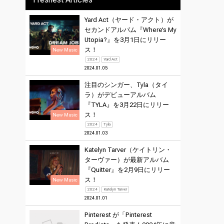
Yard Act（ヤード・アクト）が
セカンドアルバム『Where’s My
Utopia?』を3月1日にリリー
ス！
New Music
2024
Yard Act
2024.01.05
注目のシンガー、Tyla（タイ
ラ）がデビューアルバム
『TYLA』を3月22日にリリー
ス！
New Music
2024
Tyla
2024.01.03
Katelyn Tarver（ケイトリン・
ターヴァー）が最新アルバム
『Quitter』を2月9日にリリー
ス！
New Music
2024
Katelyn Tarver
2024.01.01
Pinterest が「Pinterest