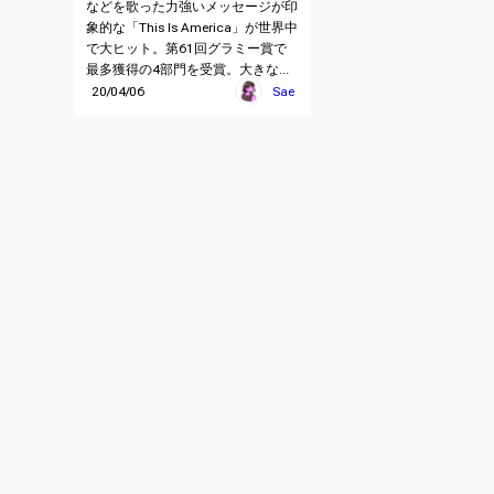
などを歌った力強いメッセージが印
象的な「This Is America」が世界中
で大ヒット。第61回グラミー賞で
最多獲得の4部門を受賞。大きな...
20/04/06
Sae