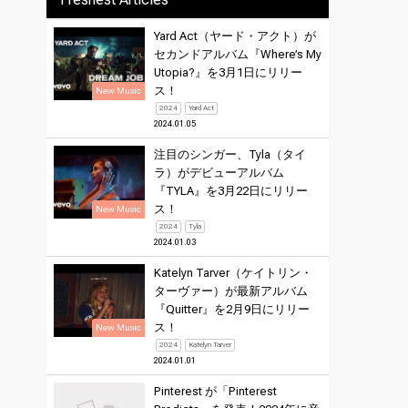
Yard Act（ヤード・アクト）が
セカンドアルバム『Where’s My
Utopia?』を3月1日にリリー
ス！
New Music
2024
Yard Act
2024.01.05
注目のシンガー、Tyla（タイ
ラ）がデビューアルバム
『TYLA』を3月22日にリリー
ス！
New Music
2024
Tyla
2024.01.03
Katelyn Tarver（ケイトリン・
ターヴァー）が最新アルバム
『Quitter』を2月9日にリリー
ス！
New Music
2024
Katelyn Tarver
2024.01.01
Pinterest が「Pinterest