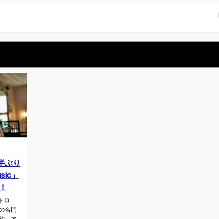
年半ぶり
ic」
！
トロ
USの名門
契約、ア