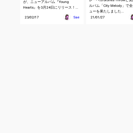
が、ニューアルバム『Young
ルバム「City Melody」で
Hearts』を3月24日にリリース！...
ューを果たしました...
23/02/17
Sae
21/01/27