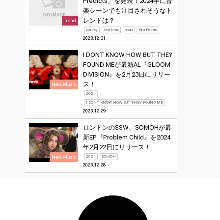
Predicts」を発表！2024年に音
楽シーンでも注目されそうなト
レンドは？
Trend
Laufey
Ava Max
main
Kim Petras
2023.12.31
I DONT KNOW HOW BUT THEY
FOUND MEが最新AL『GLOOM
DIVISION』を2月23日にリリー
ス！
New Music
2024
I DONT KNOW HOW BUT THEY FOUND ME
2023.12.29
ロンドンのSSW、SOMOHが最
新EP『Problem Child』を2024
年2月22日にリリース！
New Music
2024
SOMOH
2023.12.28