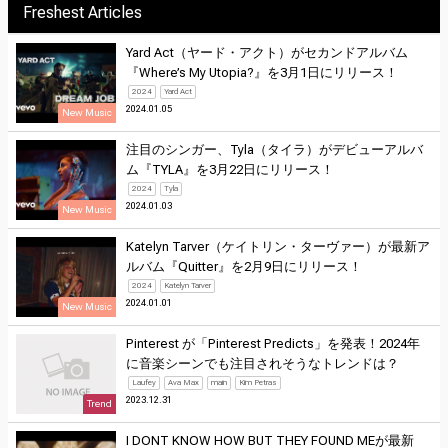
Freshest Articles
Yard Act（ヤード・アクト）がセカンドアルバム
『Where’s My Utopia?』を3月1日にリリース！
2024
Yard Act
2024.01.05
New Music
注目のシンガー、Tyla（タイラ）がデビューアルバ
ム『TYLA』を3月22日にリリース！
2024
Tyla
2024.01.03
New Music
Katelyn Tarver（ケイトリン・ターヴァー）が最新ア
ルバム『Quitter』を2月9日にリリース！
2024
Katelyn Tarver
2024.01.01
New Music
Pinterest が「Pinterest Predicts」を発表！2024年
に音楽シーンでも注目されそうなトレンドは？
Laufey
Ava Max
main
Kim Petras
2023.12.31
Trend
I DONT KNOW HOW BUT THEY FOUND MEが最新