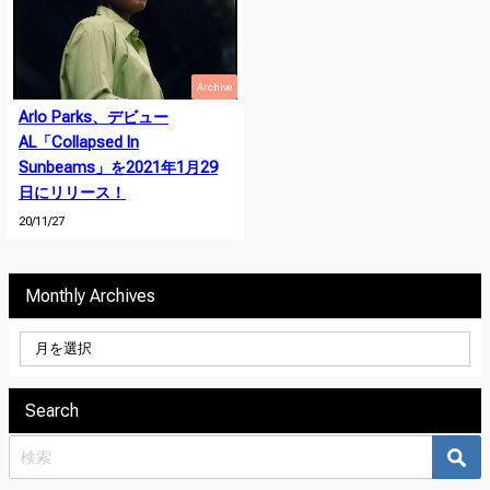
Archive
Arlo Parks、デビュー
AL「Collapsed In
Sunbeams」を2021年1月29
日にリリース！
20/11/27
Monthly Archives
Search