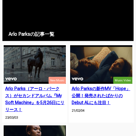
Arlo Parksの記事一覧
New Music
Music Video
Arlo Parks（アーロ・パーク
Arlo Parksの新作MV「Hope」
ス）がセカンドアルバム『My
公開！発売されたばかりの
Soft Machine』を5月26日にリ
Debut ALにも注目！
リース！
21/02/04
23/03/03