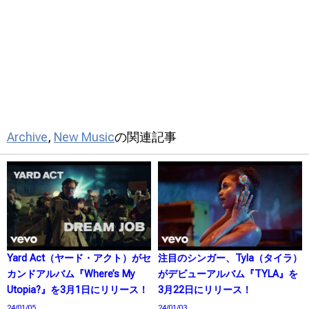
Archive
,
New Music
の関連記事
Yard Act（ヤード・アクト）がセ
注目のシンガー、Tyla（タイラ）
カンドアルバム『Where’s My
がデビューアルバム『TYLA』を
Utopia?』を3月1日にリリース！
3月22日にリリース！
24/01/05
24/01/03