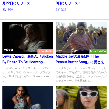
月22日にリリース！
9日にリリース！
23/12/28
23/12/25
New Music
Music Video
Lewis Capaldi、最新AL『Broken
Maddie Jayの最新MV「The
By Desire To Be Heavenly
Peanut Butter Song」に愛と充
Sent』を5月19日にリリース！
実した時間の大切さを見る。
Lewis Capaldi（ルイス・キャパルディ）
カナダ生まれ、セッションプレイヤーとし
は、イギリスのシンガー・ソングライタ
てのキャリアを経て、現在は自身のための
ー。 2019年にシングル「Someone You
楽曲制作を中心に活動し「ベッドルームプ
L...
ロデューサー」を名乗るMa...