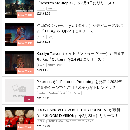
『Where’s My Utopia?』を3月1日にリリース！
2024
Yard Act
2024.01.05
New Music
注目のシンガー、Tyla（タイラ）がデビューアルバ
ム『TYLA』を3月22日にリリース！
2024
Tyla
2024.01.03
New Music
Katelyn Tarver（ケイトリン・ターヴァー）が最新ア
ルバム『Quitter』を2月9日にリリース！
2024
Katelyn Tarver
2024.01.01
New Music
Pinterest が「Pinterest Predicts」を発表！2024年
に音楽シーンでも注目されそうなトレンドは？
Laufey
Ava Max
main
Kim Petras
2023.12.31
Trend
I DONT KNOW HOW BUT THEY FOUND MEが最新
AL『GLOOM DIVISION』を2月23日にリリース！
2024
I DONT KNOW HOW BUT THEY FOUND ME
2023.12.29
New Music