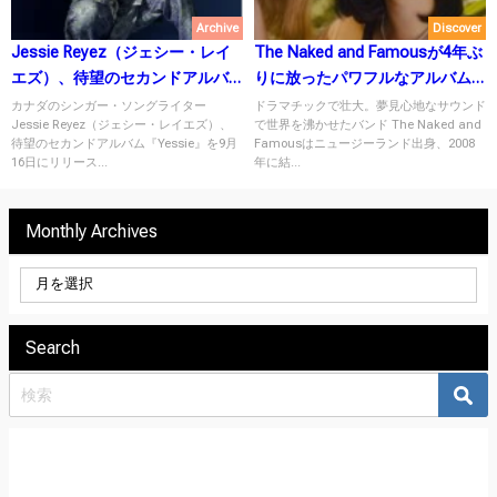
Archive
Discover
Jessie Reyez（ジェシー・レイ
The Naked and Famousが4年ぶ
エズ）、待望のセカンドアルバ
りに放ったパワフルなアルバム
ム『Yessie』を9月16日にリリー
「Recover」
カナダのシンガー・ソングライター
ドラマチックで壮大。夢見心地なサウンド
Jessie Reyez（ジェシー・レイエズ）、
で世界を沸かせたバンド The Naked and
ス！
待望のセカンドアルバム『Yessie』を9月
Famousはニュージーランド出身、2008
16日にリリース...
年に結...
Monthly Archives
Search