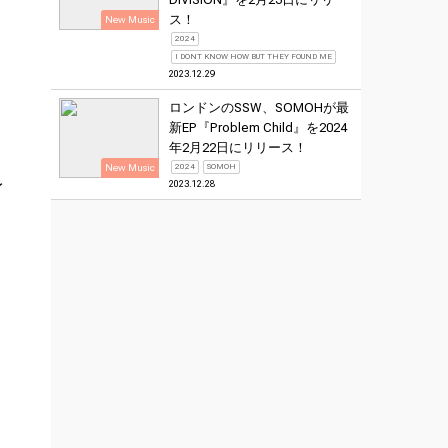
ス！
New Music
2024
I DONT KNOW HOW BUT THEY FOUND ME
2023.12.29
ロンドンのSSW、SOMOHが最
新EP『Problem Child』を2024
年2月22日にリリース！
New Music
2024
SOMOH
身
2023.12.28