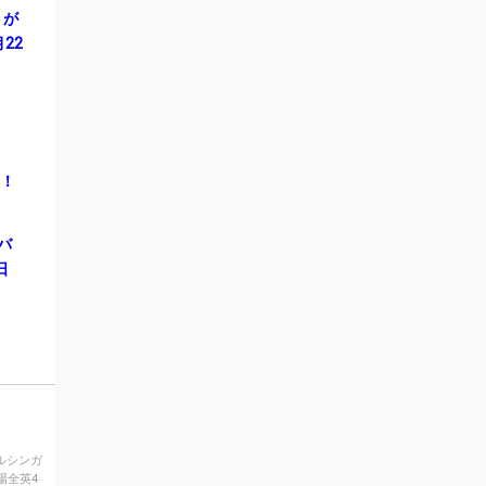
）が
22
ス！
ルバ
日
ウルシンガ
場全英4