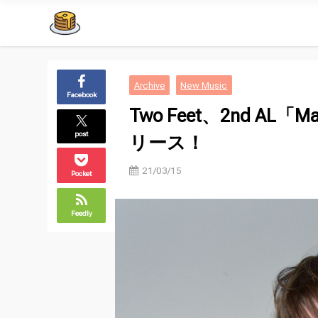
Archive
New Music
Facebook
Two Feet、2nd AL「M
post
リース！
21/03/15
Pocket
Feedly