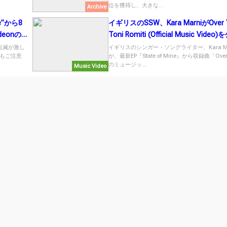
位を獲得し、大きな...
Archive
e”から8
イギリスのSSW、Kara MarniがOver Y
eonの
Toni Romiti (Official Music Vide
点滅が激し
イギリスのシンガー・ソングライター、Kara Ma
もご注意
が、最新EP『State of Mine』から収録曲「Over
のミュージッ...
Music Video