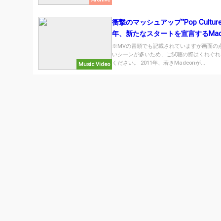
衝撃のマッシュアップ“Pop Cultur
年、新たなスタートを宣言するMad
MV、All My Friends。
※MVの冒頭でも記載されていますが画面の
いシーンが多いため、ご試聴の際はくれぐれ
ください。 2011年、若きMadeonが...
Music Video