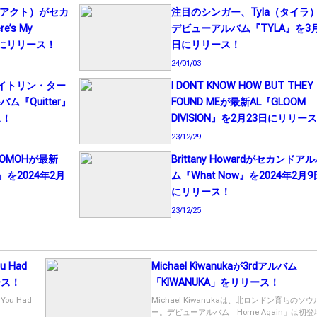
ド・アクト）がセカ
注目のシンガー、Tyla（タイラ
’s My
デビューアルバム『TYLA』を3月
1日にリリース！
日にリリース！
24/01/03
r（ケイトリン・ター
I DONT KNOW HOW BUT THEY
『Quitter』
FOUND MEが最新AL『GLOOM
ス！
DIVISION』を2月23日にリリー
23/12/29
OMOHが最新
Brittany Howardがセカンドア
ld』を2024年2月
ム『What Now』を2024年2月9
にリリース！
23/12/25
u Had
Michael Kiwanukaが3rdアルバム
ース！
「KIWANUKA」をリリース！
ou Had
Michael Kiwanukaは、北ロンドン育ちのソ
ー。デビューアルバム「Home Again」は初登