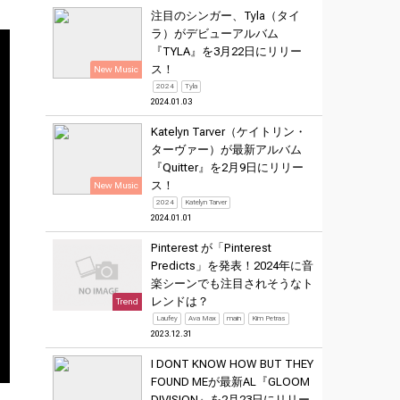
注目のシンガー、Tyla（タイ
ラ）がデビューアルバム
『TYLA』を3月22日にリリー
ス！
New Music
2024
Tyla
2024.01.03
Katelyn Tarver（ケイトリン・
ターヴァー）が最新アルバム
『Quitter』を2月9日にリリー
ス！
New Music
2024
Katelyn Tarver
2024.01.01
Pinterest が「Pinterest
Predicts」を発表！2024年に音
楽シーンでも注目されそうなト
レンドは？
Trend
Laufey
Ava Max
main
Kim Petras
2023.12.31
I DONT KNOW HOW BUT THEY
FOUND MEが最新AL『GLOOM
DIVISION』を2月23日にリリー