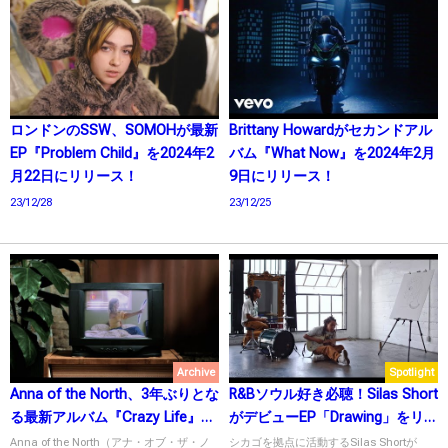
ロンドンのSSW、SOMOHが最新
Brittany Howardがセカンドアル
EP『Problem Child』を2024年2
バム『What Now』を2024年2月
月22日にリリース！
9日にリリース！
23/12/28
23/12/25
Archive
Spotlight
Anna of the North、3年ぶりとな
R&Bソウル好き必聴！Silas Short
る最新アルバム『Crazy Life』を
がデビューEP「Drawing」をリリ
11月4日にリリース！
ース！
Anna of the North（アナ・オブ・ザ・ノ
シカゴを拠点に活動するSilas Shortが