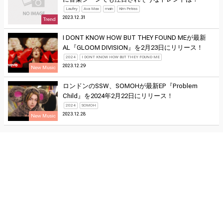
Laufey
Ava Max
main
Kim Petras
2023.12.31
Trend
I DONT KNOW HOW BUT THEY FOUND MEが最新
AL『GLOOM DIVISION』を2月23日にリリース！
2024
I DONT KNOW HOW BUT THEY FOUND ME
2023.12.29
New Music
ロンドンのSSW、SOMOHが最新EP『Problem
Child』を2024年2月22日にリリース！
2024
SOMOH
2023.12.28
New Music