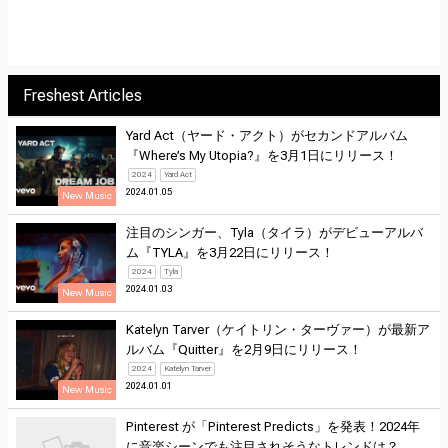
Freshest Articles
Yard Act（ヤード・アクト）がセカンドアルバム
『Where’s My Utopia?』を3月1日にリリース！
2024
Yard Act
2024.01.05
New Music
注目のシンガー、Tyla（タイラ）がデビューアルバ
ム『TYLA』を3月22日にリリース！
2024
Tyla
2024.01.03
New Music
Katelyn Tarver（ケイトリン・ターヴァー）が最新ア
ルバム『Quitter』を2月9日にリリース！
2024
Katelyn Tarver
2024.01.01
New Music
Pinterest が「Pinterest Predicts」を発表！2024年
に音楽シーンでも注目されそうなトレンドは？