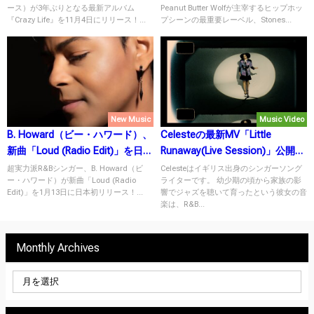
ース）が3年ぶりとなる最新アルバム
Peanut Butter Wolfが主宰するヒップホッ
『Crazy Life』を11月4日にリリース！...
プシーンの最重要レーベル、Stones...
New Music
Music Video
B. Howard（ビー・ハワード）、
Celesteの最新MV「Little
新曲「Loud (Radio Edit)」を日本
Runaway(Live Session)」公開！
初リリース！
彼女の伸びやかで優しい歌声に
超実力派R&Bシンガー、B. Howard（ビ
Celesteはイギリス出身のシンガーソング
ー・ハワード）が新曲「Loud (Radio
ライターです。 幼少期の頃から家族の影
魅了される。
Edit)」を1月13日に日本初リリース！...
響でジャズを聴いて育ったという彼女の音
楽は、R&B...
Monthly Archives