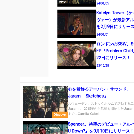
24/01/05
Katelyn Tarve
ヴァー）が最新アルバム
を2月9日にリリー
24/01/01
ロンドンのSSW、S
EP『Problem Chi
22日にリリース！
23/12/28
心を着飾るアーバン・サウンド。
Jarami「Sketches」
スウェーデン、ストックホルムで活動する二
Jarami。 2015年から活動を開始したJara
までにCamila Cabel...
Discover
Spencer.、待望のデビュー・アルバ
U Down?』を9月10日にリリース