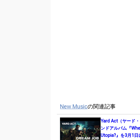
New Music
の関連記事
Yard Act（ヤー
ンドアルバム『Where
Utopia?』を3月