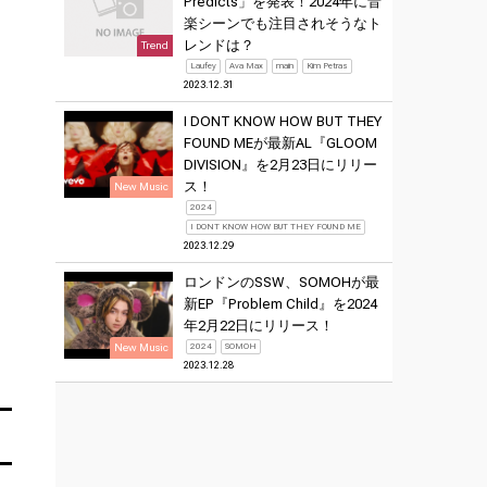
Predicts」を発表！2024年に音
楽シーンでも注目されそうなト
レンドは？
Trend
Laufey
Ava Max
main
Kim Petras
2023.12.31
I DONT KNOW HOW BUT THEY
FOUND MEが最新AL『GLOOM
DIVISION』を2月23日にリリー
ス！
New Music
2024
I DONT KNOW HOW BUT THEY FOUND ME
2023.12.29
ロンドンのSSW、SOMOHが最
新EP『Problem Child』を2024
年2月22日にリリース！
New Music
2024
SOMOH
2023.12.28