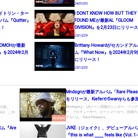
24/01/03
r（ケイトリン・ター
I DONT KNOW HOW BUT THEY
『Quitter』
FOUND MEが最新AL『GLOOM
ス！
DIVISION』を2月23日にリリー
23/12/29
OMOHが最新
Brittany Howardがセカンドア
ld』を2024年2月
ム『What Now』を2024年2月9
にリリース！
23/12/25
Mndsgnが最新アルバム「Rare Pleas
をリリース、KieferやSwarvyらも参
人組。
Mndsgnは、LAシーン屈指のシンガー・ソン
miは、これ
ー、プロデューサー、ビートメーカー。待望の
アルバム「Rare Pleasure」...
Archive
ム『Are
JVKE（ジェイク）、デビューアルバ
！
『this is what ____ feels like (Vol.