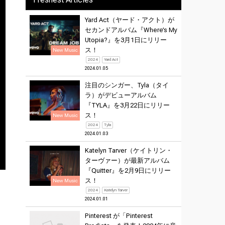
Yard Act（ヤード・アクト）が
セカンドアルバム『Where’s My
Utopia?』を3月1日にリリー
ス！
New Music
2024
Yard Act
2024.01.05
注目のシンガー、Tyla（タイ
ラ）がデビューアルバム
『TYLA』を3月22日にリリー
ス！
New Music
2024
Tyla
2024.01.03
Katelyn Tarver（ケイトリン・
ターヴァー）が最新アルバム
『Quitter』を2月9日にリリー
ス！
New Music
2024
Katelyn Tarver
2024.01.01
Pinterest が「Pinterest