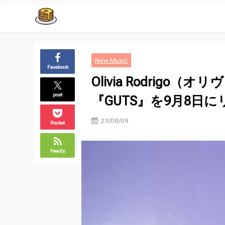
New Music
Facebook
Olivia Rodrig
post
『GUTS』を9月8日
23/08/09
Pocket
Feedly