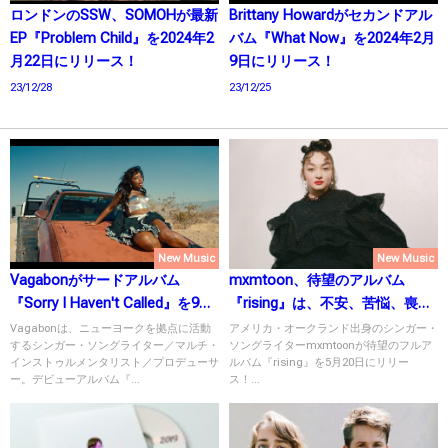
ロンドンのSSW、SOMOHが最新
Brittany Howardがセカンドアル
EP『Problem Child』を2024年2
バム『What Now』を2024年2月
月22日にリリース！
9日にリリース！
23/12/28
23/12/25
New Music
New Music
Vagabonがサードアルバム
mxmtoon、待望のアルバム
『Sorry I Haven't Called』を9月
『rising』は、不安、苦悩、喪失
15日にリリース！
感ととことん向き合った作品
Vagabonは、ニューヨークを拠点に活動
アメリカ・オークランド出身のシンガー・
するシンガー・ソングライター／マルチ・
ソングライターmxmtoonが待望のフルア
に！
インストゥルメンタリスト／プロデューサ
ルバム『rising』を5月20日にリリー
ー。デビューアルバム『...
ス！...