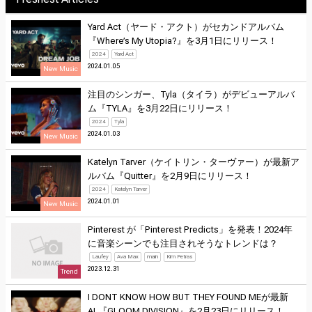
Yard Act（ヤード・アクト）がセカンドアルバム
『Where’s My Utopia?』を3月1日にリリース！
2024
Yard Act
2024.01.05
New Music
注目のシンガー、Tyla（タイラ）がデビューアルバ
ム『TYLA』を3月22日にリリース！
2024
Tyla
2024.01.03
New Music
Katelyn Tarver（ケイトリン・ターヴァー）が最新ア
ルバム『Quitter』を2月9日にリリース！
2024
Katelyn Tarver
2024.01.01
New Music
Pinterest が「Pinterest Predicts」を発表！2024年
に音楽シーンでも注目されそうなトレンドは？
Laufey
Ava Max
main
Kim Petras
2023.12.31
Trend
I DONT KNOW HOW BUT THEY FOUND MEが最新
AL『GLOOM DIVISION』を2月23日にリリース！