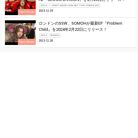
2024
I DONT KNOW HOW BUT THEY FOUND ME
2023.12.29
New Music
ロンドンのSSW、SOMOHが最新EP『Problem
Child』を2024年2月22日にリリース！
2024
SOMOH
2023.12.28
New Music