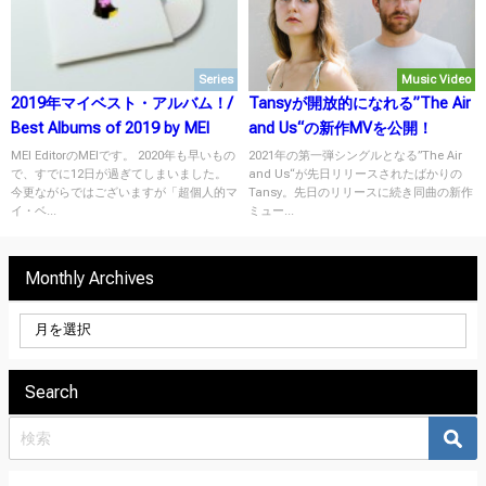
Series
Music Video
2019年マイベスト・アルバム！/
Tansyが開放的になれる”The Air
Best Albums of 2019 by MEI
and Us“の新作MVを公開！
MEI EditorのMEIです。 2020年も早いもの
2021年の第一弾シングルとなる”The Air
で、すでに12日が過ぎてしまいました。
and Us“が先日リリースされたばかりの
今更ながらではございますが「超個人的マ
Tansy。先日のリリースに続き同曲の新作
イ・ベ...
ミュー...
Monthly Archives
Search