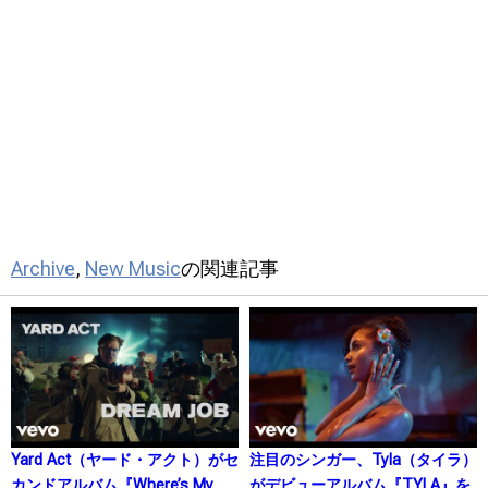
Archive
,
New Music
の関連記事
Yard Act（ヤード・アクト）がセ
注目のシンガー、Tyla（タイラ）
カンドアルバム『Where’s My
がデビューアルバム『TYLA』を