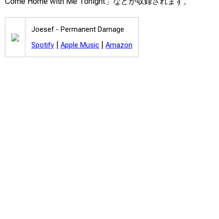
Come Home with Me Tonight」などが収録されます。
Joesef -
Permanent Damage
|
|
Spotify
Apple Music
Amazon