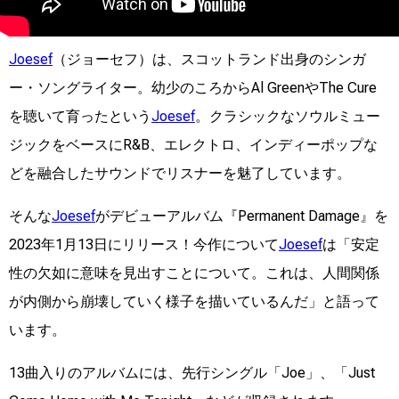
Joesef
（ジョーセフ）は、スコットランド出身のシンガ
ー・ソングライター。幼少のころからAl GreenやThe Cure
を聴いて育ったという
Joesef
。クラシックなソウルミュー
ジックをベースにR&B、エレクトロ、インディーポップな
どを融合したサウンドでリスナーを魅了しています。
そんな
Joesef
がデビューアルバム『Permanent Damage』を
2023年1月13日にリリース！今作について
Joesef
は「安定
性の欠如に意味を見出すことについて。これは、人間関係
が内側から崩壊していく様子を描いているんだ」と語って
います。
13曲入りのアルバムには、先行シングル「Joe」、「Just