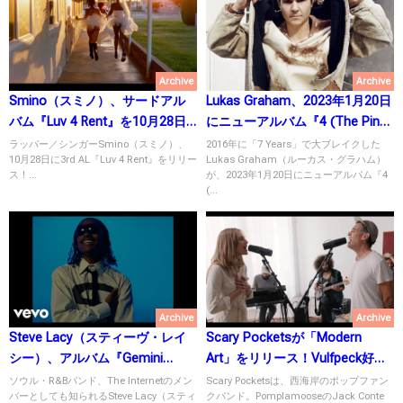
Archive
Archive
Smino（スミノ）、サードアル
Lukas Graham、2023年1月20日
バム『Luv 4 Rent』を10月28日
にニューアルバム『4 (The Pink
にリリース！
Album)』をリリース！
ラッパー／シンガーSmino（スミノ）、
2016年に「7 Years」で大ブレイクした
10月28日に3rd AL『Luv 4 Rent』をリリー
Lukas Graham（ルーカス・グラハム）
ス！...
が、2023年1月20日にニューアルバム『4
(...
Archive
Archive
Steve Lacy（スティーヴ・レイ
Scary Pocketsが「Modern
シー）、アルバム『Gemini
Art」をリリース！Vulfpeck好き
Rights』を7月15日にリリース！
は必聴！
ソウル・R&Bバンド、The Internetのメン
Scary Pocketsは、西海岸のポップファン
バーとしても知られるSteve Lacy（スティ
クバンド。PomplamooseのJack Conte