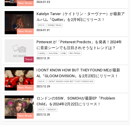
2024.01.03
New Music
Katelyn Tarver（ケイトリン・ターヴァー）が最新ア
ルバム『Quitter』を2月9日にリリース！
2024
Katelyn Tarver
2024.01.01
New Music
Pinterest が「Pinterest Predicts」を発表！2024年
に音楽シーンでも注目されそうなトレンドは？
Laufey
Ava Max
main
Kim Petras
2023.12.31
Trend
I DONT KNOW HOW BUT THEY FOUND MEが最新
AL『GLOOM DIVISION』を2月23日にリリース！
2024
I DONT KNOW HOW BUT THEY FOUND ME
2023.12.29
New Music
ロンドンのSSW、SOMOHが最新EP『Problem
Child』を2024年2月22日にリリース！
2024
SOMOH
2023.12.28
New Music