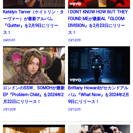
Katelyn Tarver（ケイトリン・タ
I DONT KNOW HOW BUT THEY
ーヴァー）が最新アルバム
FOUND MEが最新AL『GLOOM
『Quitter』を2月9日にリリー
DIVISION』を2月23日にリリー
ス！
ス！
24/01/01
23/12/29
ロンドンのSSW、SOMOHが最新
Brittany Howardがセカンドアル
EP『Problem Child』を2024年2
バム『What Now』を2024年2月
月22日にリリース！
9日にリリース！
23/12/28
23/12/25