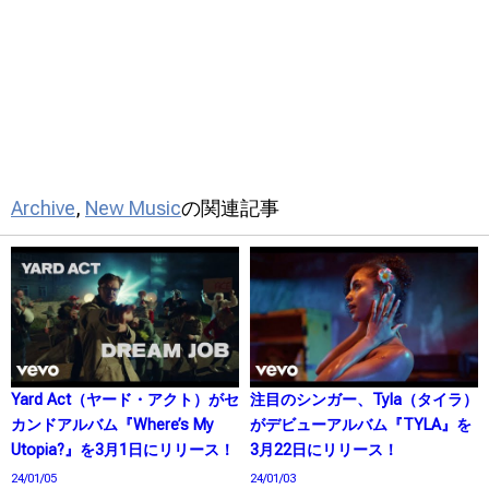
Archive
,
New Music
の関連記事
Yard Act（ヤード・アクト）がセ
注目のシンガー、Tyla（タイラ）
カンドアルバム『Where’s My
がデビューアルバム『TYLA』を
Utopia?』を3月1日にリリース！
3月22日にリリース！
24/01/05
24/01/03