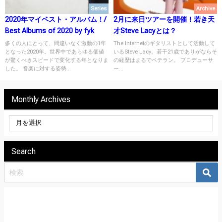
Series
Archive
2020年マイベスト・アルバム！/
2月に来日ツアーを開催！若き天
Best Albums of 2020 by fyk
才Steve Lacyとは？
多くの人にとって、間違いなく激動の1年
The Internetのギタリストとして活動して
となった2020年。世界中であらゆる価値
いるSteve Lacy。若干21歳でありがならそ
が驚くべきスピードで変化する年となりま
の経歴はまるでベテラン。 プロデューサ
した。 音楽に対する姿勢...
ー...
Monthly Archives
Search