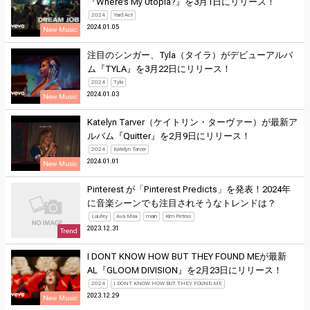
『Where’s My Utopia?』を3月1日にリリース！
2024
Yard Act
2024.01.05
New Music
注目のシンガー、Tyla（タイラ）がデビューアルバ
ム『TYLA』を3月22日にリリース！
2024
Tyla
2024.01.03
New Music
Katelyn Tarver（ケイトリン・ターヴァー）が最新ア
ルバム『Quitter』を2月9日にリリース！
2024
Katelyn Tarver
2024.01.01
New Music
Pinterest が「Pinterest Predicts」を発表！2024年
に音楽シーンでも注目されそうなトレンドは？
Laufey
Ava Max
main
Kim Petras
2023.12.31
Trend
I DONT KNOW HOW BUT THEY FOUND MEが最新
AL『GLOOM DIVISION』を2月23日にリリース！
2024
I DONT KNOW HOW BUT THEY FOUND ME
2023.12.29
New Music