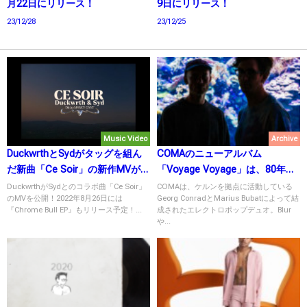
月22日にリリース！
9日にリリース！
23/12/28
23/12/25
Music Video
Archive
DuckwrthとSydがタッグを組ん
COMAのニューアルバム
だ新曲「Ce Soir」の新作MVが公
「Voyage Voyage」は、80年代
開！
サウンドにインスパイアされた
DuckwrthがSydとのコラボ曲「Ce Soir」
COMAは、ケルンを拠点に活動している
のMVを公開！2022年8月26日には
Georg ConradとMarius Bubatによって結
自信作！
『Chrome Bull EP』もリリース予定！...
成されたエレクトロポップデュオ。Blur
や...