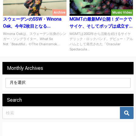
Archive
Music Video
スウェーデンのSSW・Winona
MGMTの最新MV公開！ダークで
Oak、今年2枚目となる
サイケ、そしてポップは成立す
EP「SHE」をリリース！
るという証。
Winona Oakは、スウェーデン出身のシン
MGMTは2002年から活動を続けるサイケ
ガー・ソングライター。What So
デリック・ロックバンド。デビュー・アル
Not「Beautiful」やThe Chainsmok...
バムとして発売された「Oracular
Spectacula...
Monthly Archives
Search