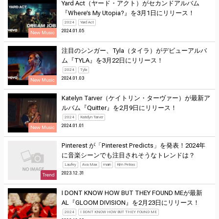
Yard Act（ヤード・アクト）がセカンドアルバム
『Where’s My Utopia?』を3月1日にリリース！
2024
Yard Act
2024.01.05
New Music
注目のシンガー、Tyla（タイラ）がデビューアルバ
ム『TYLA』を3月22日にリリース！
2024
Tyla
2024.01.03
New Music
Katelyn Tarver（ケイトリン・ターヴァー）が最新ア
ルバム『Quitter』を2月9日にリリース！
2024
Katelyn Tarver
2024.01.01
New Music
Pinterest が「Pinterest Predicts」を発表！2024年
に音楽シーンでも注目されそうなトレンドは？
Laufey
Ava Max
main
Kim Petras
2023.12.31
Trend
I DONT KNOW HOW BUT THEY FOUND MEが最新
AL『GLOOM DIVISION』を2月23日にリリース！
2024
I DONT KNOW HOW BUT THEY FOUND ME