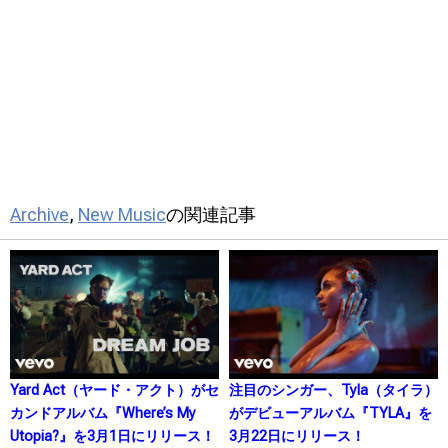
Archive
,
New Music
の関連記事
Yard Act（ヤード・アクト）がセ
注目のシンガー、Tyla（タイラ）
カンドアルバム『Where’s My
がデビューアルバム『TYLA』を
Utopia?』を3月1日にリリース！
3月22日にリリース！