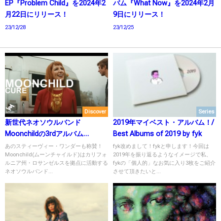
EP『Problem Child』を2024年2
バム『What Now』を2024年2月
月22日にリリース！
9日にリリース！
23/12/28
23/12/25
Discover
Series
新世代ネオソウルバンド
2019年マイベスト・アルバム！/
Moonchildの3rdアルバム
Best Albums of 2019 by fyk
「Voyager」
あのスティーヴィー・ワンダーも称賛！
fyk改めまして！fykと申します！今回は
Moonchild(ムーンチャイルド)はカリフォ
2019年を振り返るようなイメージで私、
ルニア州・ロサンゼルスを拠点に活動する
fykの「個人的」なお気に入り3枚をご紹介
ネオソウルバンド...
させて頂きたいと...