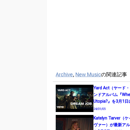
Archive
,
New Music
の関連記事
Yard Act（ヤー
ンドアルバム『Where
Utopia?』を3月
24/01/05
Katelyn Tarve
ヴァー）が最新アルバム