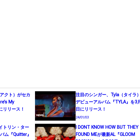
ド・アクト）がセカ
注目のシンガー、Tyla（タイラ
’s My
デビューアルバム『TYLA』を3月
1日にリリース！
日にリリース！
24/01/03
r（ケイトリン・ター
I DONT KNOW HOW BUT THEY
『Quitter』
FOUND MEが最新AL『GLOOM