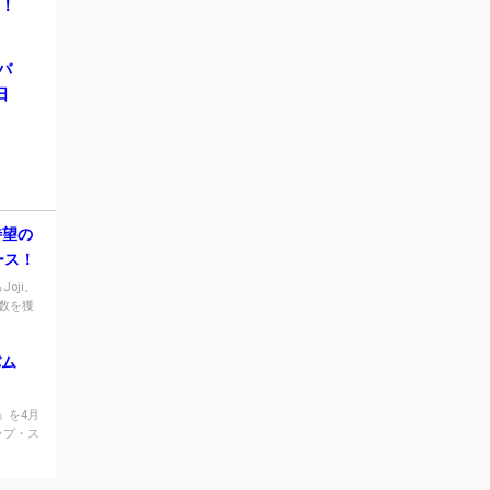
ス！
ルバ
日
待望の
ース！
oji。
数を獲
バム
y』を4月
ップ・ス