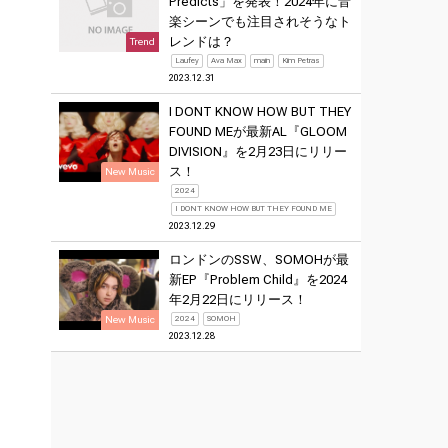
Predicts」を発表！2024年に音
楽シーンでも注目されそうなト
レンドは？
Trend
Laufey
Ava Max
main
Kim Petras
2023.12.31
I DONT KNOW HOW BUT THEY
FOUND MEが最新AL『GLOOM
DIVISION』を2月23日にリリー
ス！
New Music
2024
I DONT KNOW HOW BUT THEY FOUND ME
2023.12.29
ロンドンのSSW、SOMOHが最
新EP『Problem Child』を2024
年2月22日にリリース！
New Music
2024
SOMOH
2023.12.28