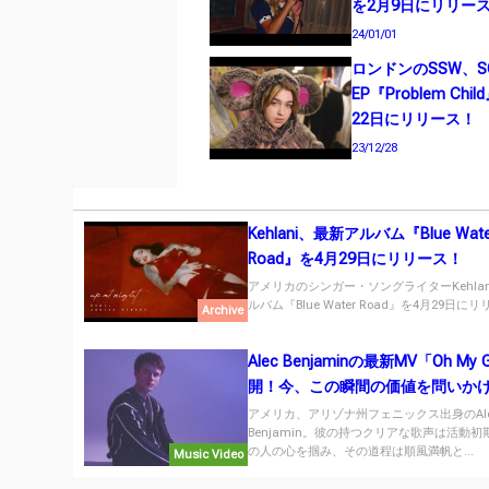
を2月9日にリリー
24/01/01
ロンドンのSSW、S
EP『Problem Chi
22日にリリース！
23/12/28
Kehlani、最新アルバム『Blue Wate
Road』を4月29日にリリース！
アメリカのシンガー・ソングライターKehla
ルバム『Blue Water Road』を4月29日にリリ
Archive
Alec Benjaminの最新MV「Oh My
開！今、この瞬間の価値を問いか
作。
アメリカ、アリゾナ州フェニックス出身のAl
Benjamin。彼の持つクリアな歌声は活動
の人の心を掴み、その道程は順風満帆と...
Music Video