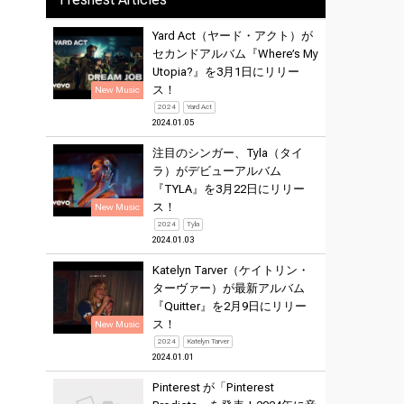
Yard Act（ヤード・アクト）が
セカンドアルバム『Where’s My
Utopia?』を3月1日にリリー
ス！
New Music
2024
Yard Act
2024.01.05
注目のシンガー、Tyla（タイ
ラ）がデビューアルバム
『TYLA』を3月22日にリリー
ス！
New Music
2024
Tyla
2024.01.03
Katelyn Tarver（ケイトリン・
ターヴァー）が最新アルバム
『Quitter』を2月9日にリリー
ス！
New Music
2024
Katelyn Tarver
2024.01.01
Pinterest が「Pinterest