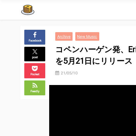
Archive
New Music
Facebook
コペンハーゲン発、Erika 
post
を5月21日にリリース
21/05/10
Pocket
Feedly