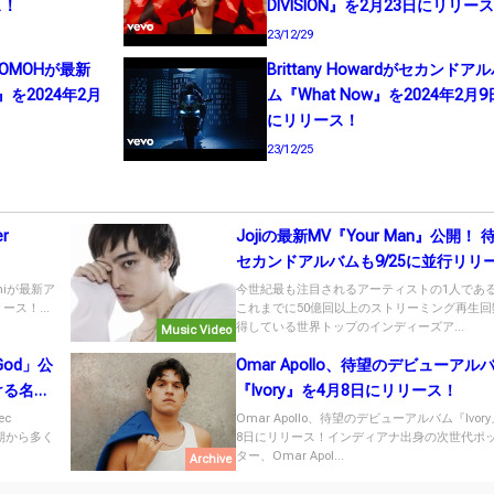
ス！
DIVISION』を2月23日にリリー
23/12/29
OMOHが最新
Brittany Howardがセカンドア
ld』を2024年2月
ム『What Now』を2024年2月9
にリリース！
23/12/25
r
Jojiの最新MV『Your Man』公開！ 
セカンドアルバムも9/25に並行リリ
niが最新ア
今世紀最も注目されるアーティストの1人であるJ
ース！...
これまでに50億回以上のストリーミング再生回
得している世界トップのインディーズア...
Music Video
 God」公
Omar Apollo、待望のデビューアル
ける名
『Ivory』を4月8日にリリース！
ec
Omar Apollo、待望のデビューアルバム『Ivor
初期から多く
8日にリリース！インディアナ出身の次世代ポ
ター、Omar Apol...
Archive