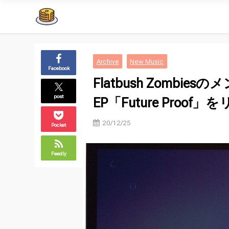
Archive
New Music
Facebook
Flatbush Zombiesの
post
EP「Future Proof
20/12/25
Pocket
Feedly