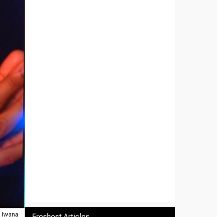
 Iwana
Freshest Articles