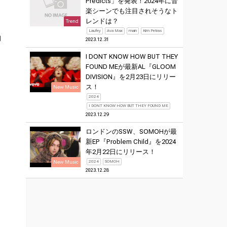
Predicts」を発表！2024年に音
楽シーンでも注目されそうなト
、
レンドは？
Trend
Laufey
Ava Max
main
Kim Petras
動
2023.12.31
I DONT KNOW HOW BUT THEY
FOUND MEが最新AL『GLOOM
DIVISION』を2月23日にリリー
ス！
New Music
2024
I DONT KNOW HOW BUT THEY FOUND ME
2023.12.29
ロンドンのSSW、SOMOHが最
新EP『Problem Child』を2024
年2月22日にリリース！
New Music
2024
SOMOH
2023.12.28