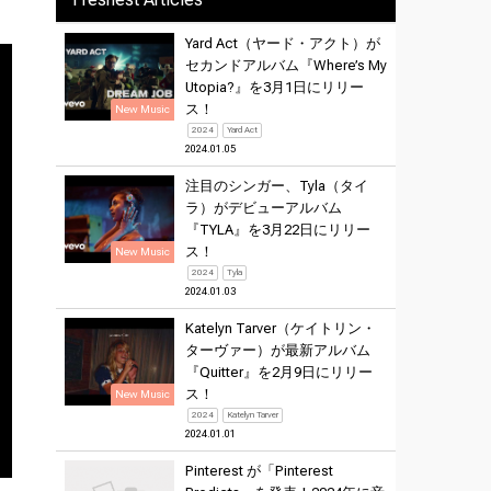
Yard Act（ヤード・アクト）が
セカンドアルバム『Where’s My
Utopia?』を3月1日にリリー
ス！
New Music
2024
Yard Act
2024.01.05
注目のシンガー、Tyla（タイ
ラ）がデビューアルバム
『TYLA』を3月22日にリリー
ス！
New Music
2024
Tyla
2024.01.03
Katelyn Tarver（ケイトリン・
ターヴァー）が最新アルバム
『Quitter』を2月9日にリリー
ス！
New Music
2024
Katelyn Tarver
2024.01.01
Pinterest が「Pinterest