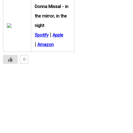
Donna Missal -
in
the mirror, in the
night
|
Spotify
Apple
|
Amazon
0