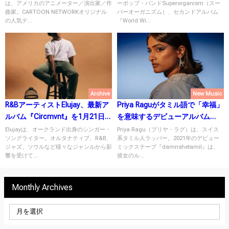
は、アメリカのアニメーター／演出家／作
ーポップ・バンドSuperorganism（スー
にリリース！
曲家。CARTOON NETWORKオリジナル
パーオーガニズム）、セカンドアルバム
の人気テ...
『World Wi...
Archive
New Music
R&BアーティストElujay、最新ア
Priya Raguがタミル語で「幸福」
ルバム『Circmvnt』を1月21日に
を意味するデビューアルバム
リリース！
『Santhosam』を10月20日にリ
Elujayは、オークランド出身のシンガー・
Priya Ragu（プリヤ・ラグ）は、スイス
ソングライター。オルタナティブ、R&B、
系タミル人ラッパー。2021年のデビュー
リース！
ジャズ、ソウルなど様々なジャンルから影
ミックステープ『damnshetamil』は、
響を受けて...
彼女のル...
Monthly Archives