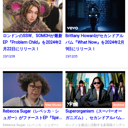
ロンドンのSSW、SOMOHが最新
Brittany Howardがセカンドアル
EP『Problem Child』を2024年2
バム『What Now』を2024年2月
月22日にリリース！
9日にリリース！
23/12/28
23/12/25
New Music
Archive
Rebecca Sugar（レベッカ・シ
Superorganism（スーパーオー
ュガー）がファーストEP『Spiral
ガニズム）、セカンドアルバム
Bound』を11月3日にリリース！
『World Wide Pop』を7月15日
Rebecca Sugar（レベッカ・シュガー）
ロンドンを拠点に活動する多国籍インディ