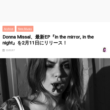
Archive
New Music
Donna Missal、最新EP『in the mirror, in the
night』を2月11日にリリース！
22/02/07