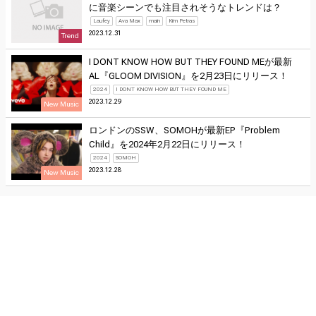
に音楽シーンでも注目されそうなトレンドは？
Laufey
Ava Max
main
Kim Petras
2023.12.31
Trend
I DONT KNOW HOW BUT THEY FOUND MEが最新
AL『GLOOM DIVISION』を2月23日にリリース！
2024
I DONT KNOW HOW BUT THEY FOUND ME
2023.12.29
New Music
ロンドンのSSW、SOMOHが最新EP『Problem
Child』を2024年2月22日にリリース！
2024
SOMOH
2023.12.28
New Music