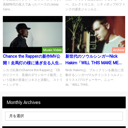
を10月6日にリリース！
高校時代の友人であったベースのJessy
ー。エレクトロニカ、シティポップやファ
Caro...
ンクの派生ジャンルと...
Music Video
Archive
Chance the Rapperの新作MV公
新世代のソウルシンガーNick
開！走馬灯の様に過ぎ去る人生
Hakim「WILL THIS MAKE ME
を見つめ直す一曲。
GOOD」をリリース！
シカゴ出身のChance the Rapperは「CD
Nick Hakimは、ブルックリンを拠点に活
のリリース、音源のダウンロード販売」と
動するシンガー/マルチインストゥルメン
いう従来の音楽ビジネスと決裂し、ストリ
タリスト/プロデューサー。ニュー
ーミングサ...
AL「WILL THIS...
Monthly Archives