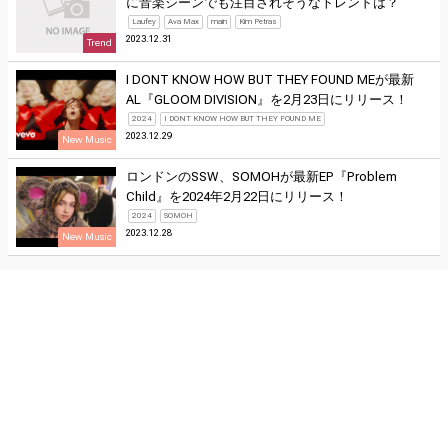
に音楽シーンでも注目されそうなトレンドは？
Laufey
Ava Max
main
Kim Petras
2023.12.31
Trend
I DONT KNOW HOW BUT THEY FOUND MEが最新
AL『GLOOM DIVISION』を2月23日にリリース！
2024
I DONT KNOW HOW BUT THEY FOUND ME
2023.12.29
New Music
ロンドンのSSW、SOMOHが最新EP『Problem
Child』を2024年2月22日にリリース！
2024
SOMOH
2023.12.28
New Music