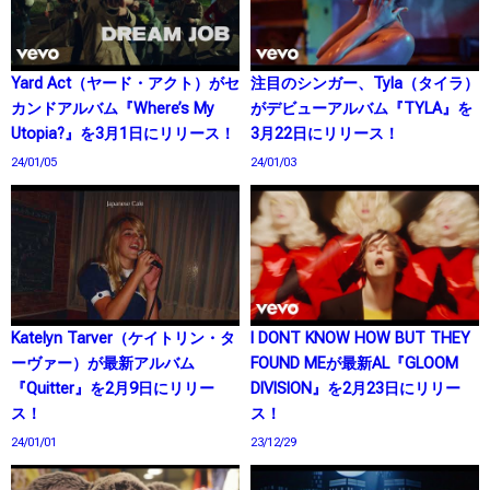
Yard Act（ヤード・アクト）がセ
注目のシンガー、Tyla（タイラ）
カンドアルバム『Where’s My
がデビューアルバム『TYLA』を
Utopia?』を3月1日にリリース！
3月22日にリリース！
24/01/05
24/01/03
Katelyn Tarver（ケイトリン・タ
I DONT KNOW HOW BUT THEY
ーヴァー）が最新アルバム
FOUND MEが最新AL『GLOOM
『Quitter』を2月9日にリリー
DIVISION』を2月23日にリリー
ス！
ス！
24/01/01
23/12/29