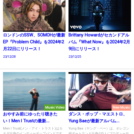
ロンドンのSSW、SOMOHが最新
Brittany Howardがセカンドアル
EP『Problem Child』を2024年2
バム『What Now』を2024年2月
月22日にリリース！
9日にリリース！
23/12/28
23/12/25
Music Video
New Music
おやすみ前にゆったり聴きた
ダンス・ポップ・マエストロ、
い！Men I Trustの最新
Yung Baeが最新アルバム
MV「Lucky Sue」公開！
『Groove Continental: Side B』
Men I Trust(メン・アイ・トラスト)はカ
Yung Bae（ヤング・ベー）は、オレゴン
ナダ出身のインディーポップバンドです。
州ポートランド出身のDJ／プロデューサ