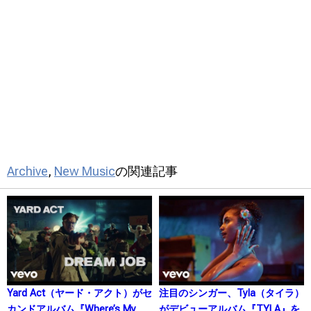
Archive
,
New Music
の関連記事
Yard Act（ヤード・アクト）がセ
注目のシンガー、Tyla（タイラ）
カンドアルバム『Where’s My
がデビューアルバム『TYLA』を