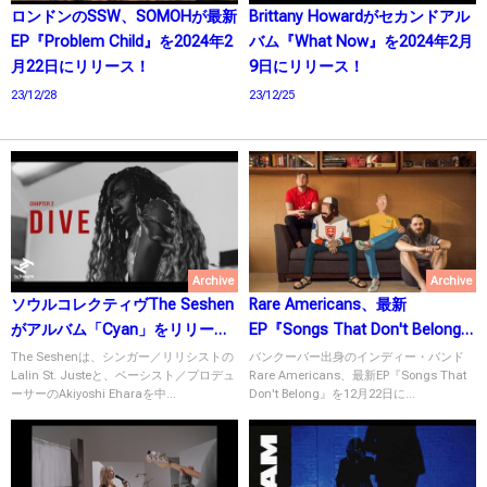
ロンドンのSSW、SOMOHが最新
Brittany Howardがセカンドアル
EP『Problem Child』を2024年2
バム『What Now』を2024年2月
月22日にリリース！
9日にリリース！
23/12/28
23/12/25
Archive
Archive
ソウルコレクティヴThe Seshen
Rare Americans、最新
がアルバム「Cyan」をリリー
EP『Songs That Don't Belong』
ス！
を12月22日にリリース！
The Seshenは、シンガー／リリシストの
バンクーバー出身のインディー・バンド
Lalin St. Justeと、ベーシスト／プロデュ
Rare Americans、最新EP『Songs That
ーサーのAkiyoshi Eharaを中...
Don't Belong』を12月22日に...