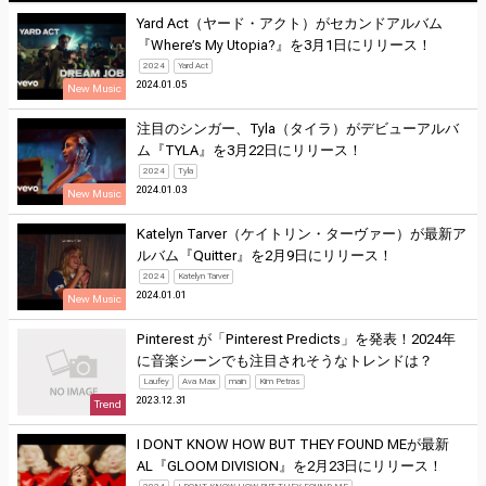
Yard Act（ヤード・アクト）がセカンドアルバム
『Where’s My Utopia?』を3月1日にリリース！
2024
Yard Act
2024.01.05
New Music
注目のシンガー、Tyla（タイラ）がデビューアルバ
ム『TYLA』を3月22日にリリース！
2024
Tyla
2024.01.03
New Music
Katelyn Tarver（ケイトリン・ターヴァー）が最新ア
ルバム『Quitter』を2月9日にリリース！
2024
Katelyn Tarver
2024.01.01
New Music
Pinterest が「Pinterest Predicts」を発表！2024年
に音楽シーンでも注目されそうなトレンドは？
Laufey
Ava Max
main
Kim Petras
2023.12.31
Trend
I DONT KNOW HOW BUT THEY FOUND MEが最新
AL『GLOOM DIVISION』を2月23日にリリース！