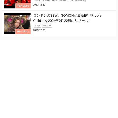
2024
I DONT KNOW HOW BUT THEY FOUND ME
2023.12.29
New Music
ロンドンのSSW、SOMOHが最新EP『Problem
Child』を2024年2月22日にリリース！
2024
SOMOH
2023.12.28
New Music