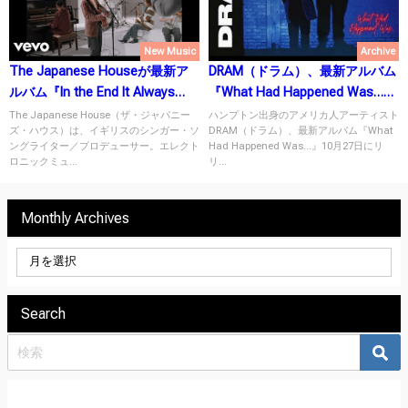
New Music
Archive
The Japanese Houseが最新ア
DRAM（ドラム）、最新アルバム
ルバム『In the End It Always
『What Had Happened Was…』
Does』を6月30日にリリース！
11月10日にリリース！
The Japanese House（ザ・ジャパニー
ハンプトン出身のアメリカ人アーティスト
ズ・ハウス）は、イギリスのシンガー・ソ
DRAM（ドラム）、最新アルバム『What
ングライター／プロデューサー。エレクト
Had Happened Was...』10月27日にリ
ロニックミュ...
リ...
Monthly Archives
Search