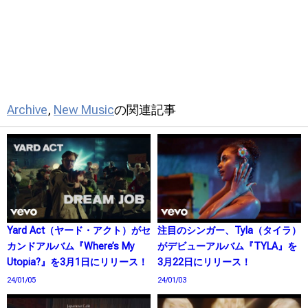
Archive
,
New Music
の関連記事
Yard Act（ヤード・アクト）がセ
注目のシンガー、Tyla（タイラ）
カンドアルバム『Where’s My
がデビューアルバム『TYLA』を
Utopia?』を3月1日にリリース！
3月22日にリリース！
24/01/05
24/01/03