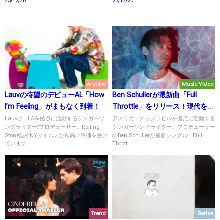
23/12/28
23/12/25
Archive
Music Video
Lauvの待望のデビューAL「How
Ben Schullerが最新曲「Full
I’m Feeling」がまもなく到着！
Throttle」をリリース！現代を客
観的に捉えたテーマにも注目！
Lauvは、LAを拠点に活動するシンガーソ
アメリカ・ナッシュビルを拠点に活動する
ングライター/プロデューサー。Rolling
シンガーソングライター、プロデューサー
Stone誌やNYタイムズから高い評価を受け
のBen Schullerが最新シングル「Full
ています...
Thrott...
Trend
Series