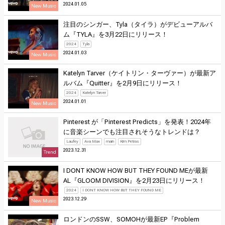
2024.01.05
New Music
注目のシンガー、Tyla（タイラ）がデビューアルバ
ム『TYLA』を3月22日にリリース！
2024
Tyla
2024.01.03
New Music
Katelyn Tarver（ケイトリン・ターヴァー）が最新ア
ルバム『Quitter』を2月9日にリリース！
2024
Katelyn Tarver
2024.01.01
New Music
Pinterest が「Pinterest Predicts」を発表！2024年
に音楽シーンでも注目されそうなトレンドは？
Laufey
Ava Max
main
Kim Petras
2023.12.31
Trend
I DONT KNOW HOW BUT THEY FOUND MEが最新
AL『GLOOM DIVISION』を2月23日にリリース！
2024
I DONT KNOW HOW BUT THEY FOUND ME
2023.12.29
New Music
ロンドンのSSW、SOMOHが最新EP『Problem