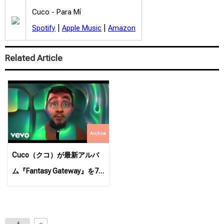
Cuco -
Para Mí
|
|
Spotify
Apple Music
Amazon
Related Article
Archive
Cuco（クコ）が最新アルバ
ム『Fantasy Gateway』を7
月22日にリリース！