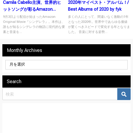
Camila Cabello主演、世界的ヒ
2020年マイベスト・アルバム！/
ットソングが彩るAmazon
Best Albums of 2020 by fyk
Original Movie『シンデレラ』と
9月3日より配信が始まったAmazon
多くの人にとって、間違いなく激動の1年
Original Movie『シンデレラ』。本作は、
となった2020年。世界中であらゆる価値
は？
誰もが知るシンデレラの物語に現代的な要
が驚くべきスピードで変化する年となりま
素と音楽を...
した。 音楽に対する姿勢...
Monthly Archives
Search