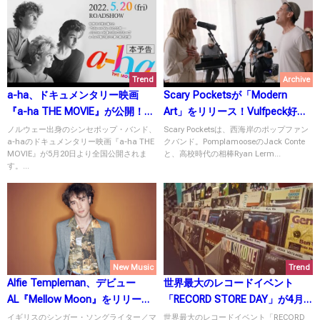
Trend
Archive
a-ha、ドキュメンタリー映画
Scary Pocketsが「Modern
『a-ha THE MOVIE』が公開！
Art」をリリース！Vulfpeck好き
「Take On Me」のマッシュアッ
は必聴！
ノルウェー出身のシンセポップ・バンド、
Scary Pocketsは、西海岸のポップファン
a-haのドキュメンタリー映画『a-ha THE
クバンド。PomplamooseのJack Conte
プも話題に
MOVIE』が5月20日より全国公開されま
と、高校時代の相棒Ryan Lerm...
す。...
New Music
Trend
Alfie Templeman、デビュー
世界最大のレコードイベント
AL『Mellow Moon』をリリー
「RECORD STORE DAY」が4月
ス！収録曲「Colour Me Blue」
22日に開催！注目タイトルも多
イギリスのシンガー・ソングライター／マ
世界最大のレコードイベント「RECORD