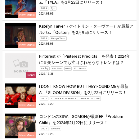
ム『TYLA』を3月22日にリリース！
2024
Tyla
2024.01.03
New Music
Katelyn Tarver（ケイトリン・ターヴァー）が最新ア
ルバム『Quitter』を2月9日にリリース！
2024
Katelyn Tarver
2024.01.01
New Music
Pinterest が「Pinterest Predicts」を発表！2024年
に音楽シーンでも注目されそうなトレンドは？
Laufey
Ava Max
main
Kim Petras
2023.12.31
Trend
I DONT KNOW HOW BUT THEY FOUND MEが最新
AL『GLOOM DIVISION』を2月23日にリリース！
2024
I DONT KNOW HOW BUT THEY FOUND ME
2023.12.29
New Music
ロンドンのSSW、SOMOHが最新EP『Problem
Child』を2024年2月22日にリリース！
2024
SOMOH
2023.12.28
New Music