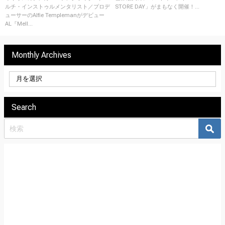
ルチ・インストゥルメンタリスト／プロデ
STORE DAY」がまもなく開催！...
のMVも公開！
数！
ューサーのAlfie Templemanがデビュー
AL『Mell...
Monthly Archives
Search