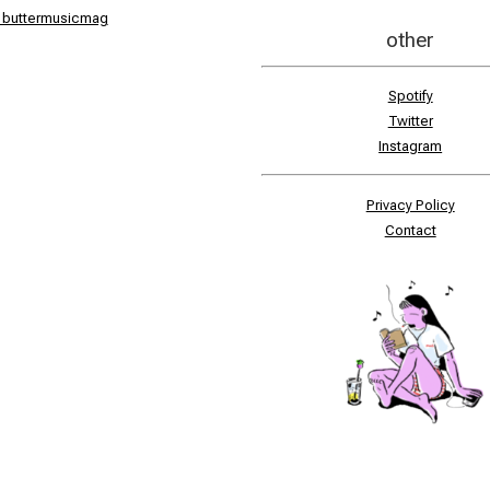
 buttermusicmag
other
Spotify
Twitter
Instagram
Privacy Policy
Contact