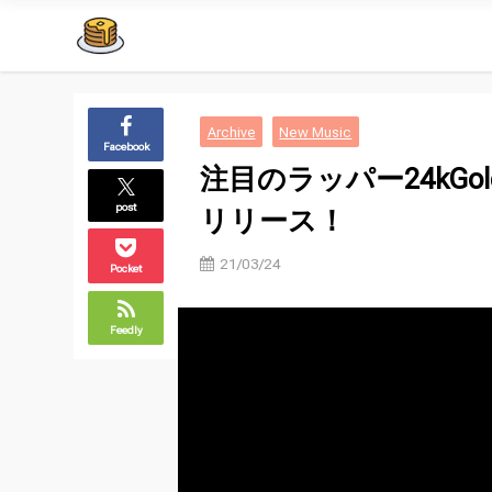
Archive
New Music
Facebook
注目のラッパー24kGol
post
リリース！
21/03/24
Pocket
Feedly