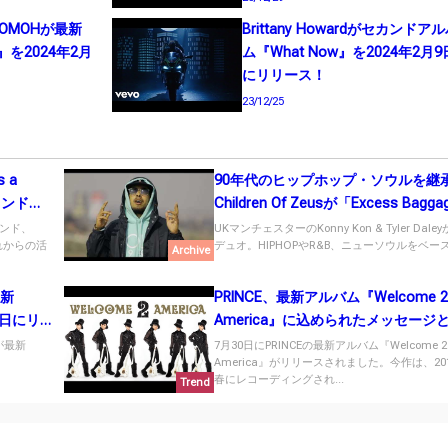
OMOHが最新
Brittany Howardがセカンドア
ld』を2024年2月
ム『What Now』を2024年2月9
にリリース！
23/12/25
 a
90年代のヒップホップ・ソウルを継
ウンドは
Children Of Zeusが「Excess Bagg
リリース
ンド、
UKマンチェスターのKonny Kon & Tyler Dal
これからの活
デュオ。HIPHOPやR&B、ニューソウルをベース.
Archive
最新
PRINCE、最新アルバム『Welcome 2
29日にリ
America』に込められたメッセージ
）が最新
7月30日にPRINCEの最新アルバム『Welcome 2
America』がリリースされました。今作は、20
春にレコーディングされ...
Trend