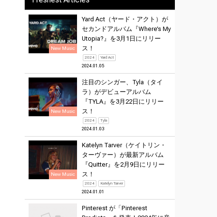
Yard Act（ヤード・アクト）が
セカンドアルバム『Where’s My
Utopia?』を3月1日にリリー
ス！
New Music
2024
Yard Act
2024.01.05
注目のシンガー、Tyla（タイ
ラ）がデビューアルバム
『TYLA』を3月22日にリリー
ス！
New Music
2024
Tyla
2024.01.03
Katelyn Tarver（ケイトリン・
ターヴァー）が最新アルバム
『Quitter』を2月9日にリリー
ス！
New Music
2024
Katelyn Tarver
2024.01.01
Pinterest が「Pinterest