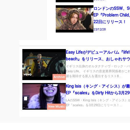
ロンドンのSSW、S
EP『Problem Chi
22日にリリース！
23/12/28
Easy Lifeがデビューアルバム『life’s
beach』をリリース、おしゃれサ
必聴！
イギリス出身のオルタナティヴ・ロック・バ
Easy Life。 イギリスの音楽業界関係者が
躍を期待する新人を選出するリストB...
Archive
King Isis（キング・アイシス）が
EP『scales』をDirty Hitから3月
リース！
LAのSSW・King Isis（キング・アイシス
EP『scales』を3月29日にリリース！...
New Music