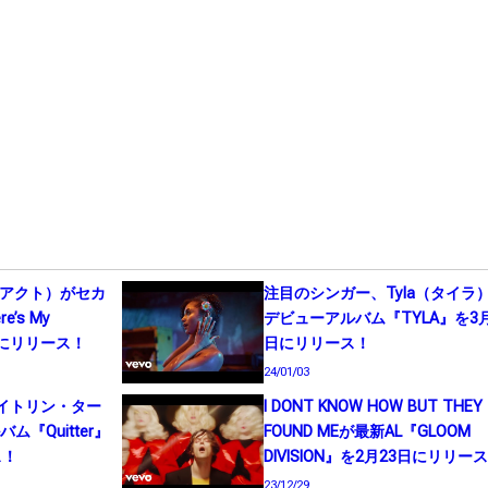
ド・アクト）がセカ
注目のシンガー、Tyla（タイラ
’s My
デビューアルバム『TYLA』を3月
1日にリリース！
日にリリース！
24/01/03
r（ケイトリン・ター
I DONT KNOW HOW BUT THEY
『Quitter』
FOUND MEが最新AL『GLOOM
ス！
DIVISION』を2月23日にリリー
23/12/29