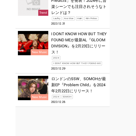
Predicts」を発表！2024年に音
楽シーンでも注目されそうなト
レンドは？
Trend
Laufey
Ava Max
main
Kim Petras
2023.12.31
I DONT KNOW HOW BUT THEY
FOUND MEが最新AL『GLOOM
DIVISION』を2月23日にリリー
ス！
New Music
2024
I DONT KNOW HOW BUT THEY FOUND ME
2023.12.29
ロンドンのSSW、SOMOHが最
新EP『Problem Child』を2024
年2月22日にリリース！
New Music
2024
SOMOH
2023.12.28