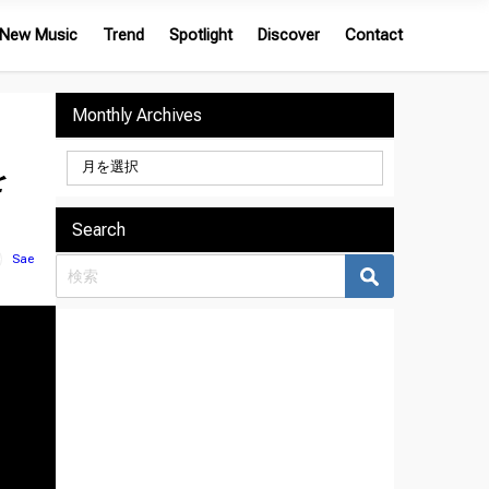
New Music
Trend
Spotlight
Discover
Contact
Monthly Archives
を
Search
Sae