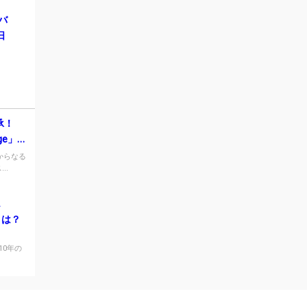
ルバ
日
承！
age」を
eyからなる
..
とは？
10年の