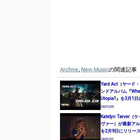
Archive
,
New Music
の関連記事
Yard Act（ヤー
ンドアルバム『Where
Utopia?』を3月
24/01/05
Katelyn Tarve
ヴァー）が最新アルバム
を2月9日にリリー
24/01/01